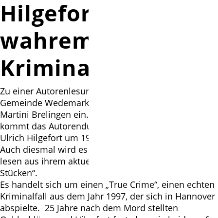
Hilgefort lesen aus
wahrem
Kriminalfall
Zu einer Autorenlesung laden der Seniorenbeirat der
Gemeinde Wedemark und die Kirchengemeinde St.
Martini Brelingen ein. Am Freitag, 21. Februar,
kommt das Autorenduo Christian Oehlschläger und
Ulrich Hilgefort um 19 Uhr in die Brelinger Kirche.
Auch diesmal wird es spannend. Die beiden Autoren
lesen aus ihrem aktuellen Krimi „Mord in sieben
Stücken“.
Es handelt sich um einen „True Crime“, einen echten
Kriminalfall aus dem Jahr 1997, der sich in Hannover
abspielte. 25 Jahre nach dem Mord stellten