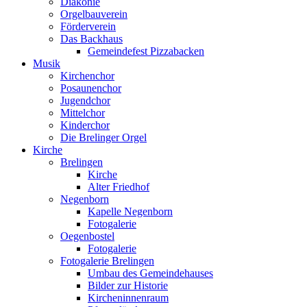
Diakonie
Orgelbauverein
Förderverein
Das Backhaus
Gemeindefest Pizzabacken
Musik
Kirchenchor
Posaunenchor
Jugendchor
Mittelchor
Kinderchor
Die Brelinger Orgel
Kirche
Brelingen
Kirche
Alter Friedhof
Negenborn
Kapelle Negenborn
Fotogalerie
Oegenbostel
Fotogalerie
Fotogalerie Brelingen
Umbau des Gemeindehauses
Bilder zur Historie
Kircheninnenraum