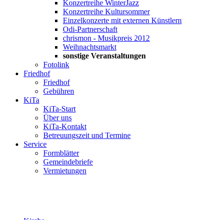
Konzertreihe WinterJazz
Konzertreihe Kultursommer
Einzelkonzerte mit externen Künstlern
Odi-Partnerschaft
chrismon - Musikpreis 2012
Weihnachtsmarkt
sonstige Veranstaltungen
Fotolink
Friedhof
Friedhof
Gebühren
KiTa
KiTa-Start
Über uns
KiTa-Kontakt
Betreuungszeit und Termine
Service
Formblätter
Gemeindebriefe
Vermietungen