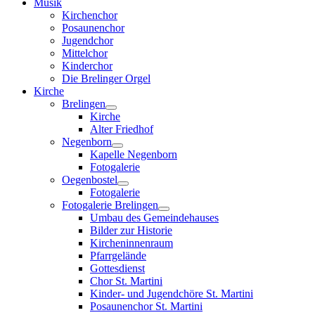
Musik
Kirchenchor
Posaunenchor
Jugendchor
Mittelchor
Kinderchor
Die Brelinger Orgel
Kirche
Brelingen
Kirche
Alter Friedhof
Negenborn
Kapelle Negenborn
Fotogalerie
Oegenbostel
Fotogalerie
Fotogalerie Brelingen
Umbau des Gemeindehauses
Bilder zur Historie
Kircheninnenraum
Pfarrgelände
Gottesdienst
Chor St. Martini
Kinder- und Jugendchöre St. Martini
Posaunenchor St. Martini