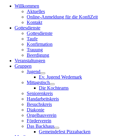
Willkommen
Aktuelles
Online-Anmeldung für die KonfiZeit
Kontakt
Gottesdienste
Gottesdienste
Taufe
Konfirmation
Trauung
Beerdigung
Veranstaltungen
Gruppen
Jugend
Ev. Jugend Wedemark
Mittagstisch
Die Kochteams
Seniorenkreis
Handarbeitskreis
Besuchskreis
Diakonie
Orgelbauverein
Förderverein
Das Backhaus
Gemeindefest Pizzabacken