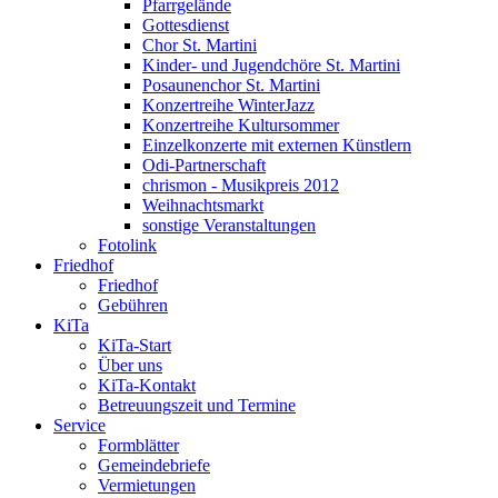
Pfarrgelände
Gottesdienst
Chor St. Martini
Kinder- und Jugendchöre St. Martini
Posaunenchor St. Martini
Konzertreihe WinterJazz
Konzertreihe Kultursommer
Einzelkonzerte mit externen Künstlern
Odi-Partnerschaft
chrismon - Musikpreis 2012
Weihnachtsmarkt
sonstige Veranstaltungen
Fotolink
Friedhof
Friedhof
Gebühren
KiTa
KiTa-Start
Über uns
KiTa-Kontakt
Betreuungszeit und Termine
Service
Formblätter
Gemeindebriefe
Vermietungen