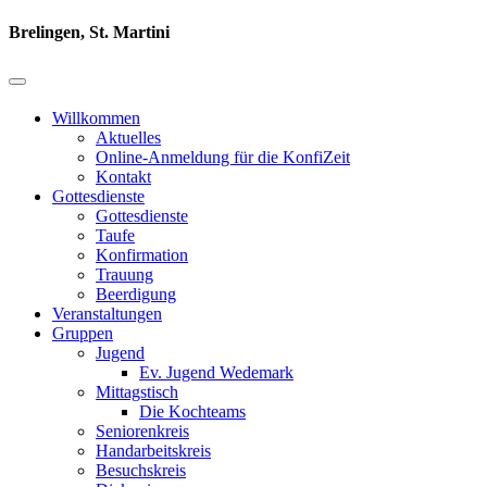
Brelingen, St. Martini
Willkommen
Aktuelles
Online-Anmeldung für die KonfiZeit
Kontakt
Gottesdienste
Gottesdienste
Taufe
Konfirmation
Trauung
Beerdigung
Veranstaltungen
Gruppen
Jugend
Ev. Jugend Wedemark
Mittagstisch
Die Kochteams
Seniorenkreis
Handarbeitskreis
Besuchskreis