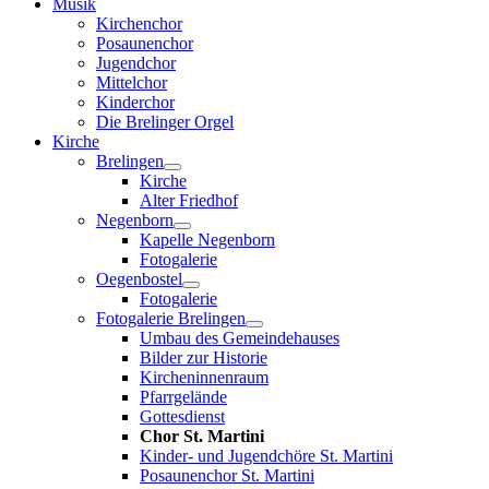
Musik
Kirchenchor
Posaunenchor
Jugendchor
Mittelchor
Kinderchor
Die Brelinger Orgel
Kirche
Brelingen
Kirche
Alter Friedhof
Negenborn
Kapelle Negenborn
Fotogalerie
Oegenbostel
Fotogalerie
Fotogalerie Brelingen
Umbau des Gemeindehauses
Bilder zur Historie
Kircheninnenraum
Pfarrgelände
Gottesdienst
Chor St. Martini
Kinder- und Jugendchöre St. Martini
Posaunenchor St. Martini