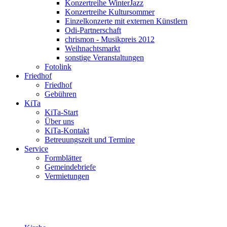
Konzertreihe WinterJazz
Konzertreihe Kultursommer
Einzelkonzerte mit externen Künstlern
Odi-Partnerschaft
chrismon - Musikpreis 2012
Weihnachtsmarkt
sonstige Veranstaltungen
Fotolink
Friedhof
Friedhof
Gebühren
KiTa
KiTa-Start
Über uns
KiTa-Kontakt
Betreuungszeit und Termine
Service
Formblätter
Gemeindebriefe
Vermietungen