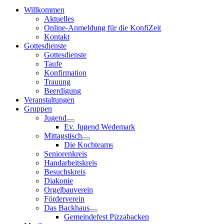
Willkommen
Aktuelles
Online-Anmeldung für die KonfiZeit
Kontakt
Gottesdienste
Gottesdienste
Taufe
Konfirmation
Trauung
Beerdigung
Veranstaltungen
Gruppen
Jugend
Ev. Jugend Wedemark
Mittagstisch
Die Kochteams
Seniorenkreis
Handarbeitskreis
Besuchskreis
Diakonie
Orgelbauverein
Förderverein
Das Backhaus
Gemeindefest Pizzabacken