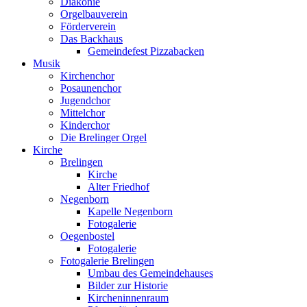
Diakonie
Orgelbauverein
Förderverein
Das Backhaus
Gemeindefest Pizzabacken
Musik
Kirchenchor
Posaunenchor
Jugendchor
Mittelchor
Kinderchor
Die Brelinger Orgel
Kirche
Brelingen
Kirche
Alter Friedhof
Negenborn
Kapelle Negenborn
Fotogalerie
Oegenbostel
Fotogalerie
Fotogalerie Brelingen
Umbau des Gemeindehauses
Bilder zur Historie
Kircheninnenraum