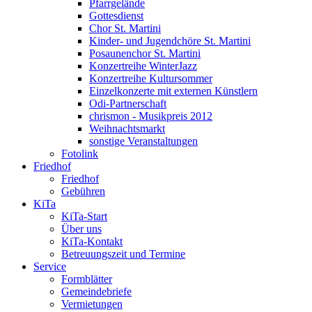
Pfarrgelände
Gottesdienst
Chor St. Martini
Kinder- und Jugendchöre St. Martini
Posaunenchor St. Martini
Konzertreihe WinterJazz
Konzertreihe Kultursommer
Einzelkonzerte mit externen Künstlern
Odi-Partnerschaft
chrismon - Musikpreis 2012
Weihnachtsmarkt
sonstige Veranstaltungen
Fotolink
Friedhof
Friedhof
Gebühren
KiTa
KiTa-Start
Über uns
KiTa-Kontakt
Betreuungszeit und Termine
Service
Formblätter
Gemeindebriefe
Vermietungen