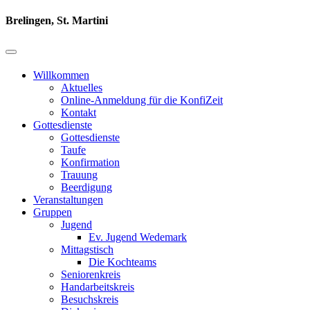
Brelingen, St. Martini
Willkommen
Aktuelles
Online-Anmeldung für die KonfiZeit
Kontakt
Gottesdienste
Gottesdienste
Taufe
Konfirmation
Trauung
Beerdigung
Veranstaltungen
Gruppen
Jugend
Ev. Jugend Wedemark
Mittagstisch
Die Kochteams
Seniorenkreis
Handarbeitskreis
Besuchskreis