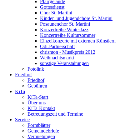
Pfarrgelände
Gottesdienst
Chor St. Martini
Kinder- und Jugendchöre St. Martini
Posaunenchor St. Martini
Konzertreihe WinterJazz
Konzertreihe Kultursommer
Einzelkonzerte mit externen Künstlern
Odi-Partnerschaft
chrismon - Musikpreis 2012
Weihnachtsmarkt
sonstige Veranstaltungen
Fotolink
Friedhof
Friedhof
Gebühren
KiTa
KiTa-Start
Über uns
KiTa-Kontakt
Betreuungszeit und Termine
Service
Formblätter
Gemeindebriefe
Vermietungen