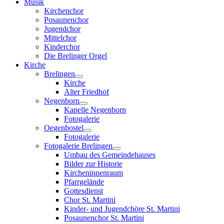
Musik
Kirchenchor
Posaunenchor
Jugendchor
Mittelchor
Kinderchor
Die Brelinger Orgel
Kirche
Brelingen
Kirche
Alter Friedhof
Negenborn
Kapelle Negenborn
Fotogalerie
Oegenbostel
Fotogalerie
Fotogalerie Brelingen
Umbau des Gemeindehauses
Bilder zur Historie
Kircheninnenraum
Pfarrgelände
Gottesdienst
Chor St. Martini
Kinder- und Jugendchöre St. Martini
Posaunenchor St. Martini