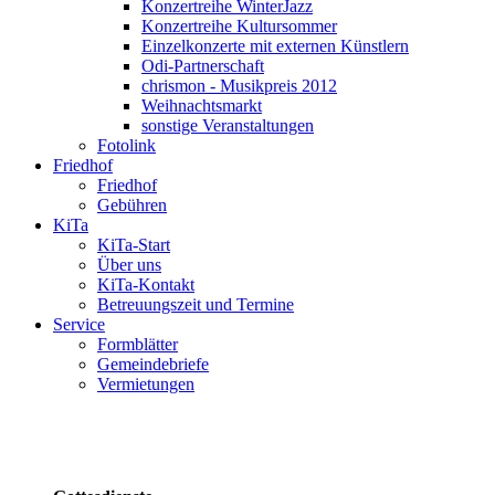
Konzertreihe WinterJazz
Konzertreihe Kultursommer
Einzelkonzerte mit externen Künstlern
Odi-Partnerschaft
chrismon - Musikpreis 2012
Weihnachtsmarkt
sonstige Veranstaltungen
Fotolink
Friedhof
Friedhof
Gebühren
KiTa
KiTa-Start
Über uns
KiTa-Kontakt
Betreuungszeit und Termine
Service
Formblätter
Gemeindebriefe
Vermietungen