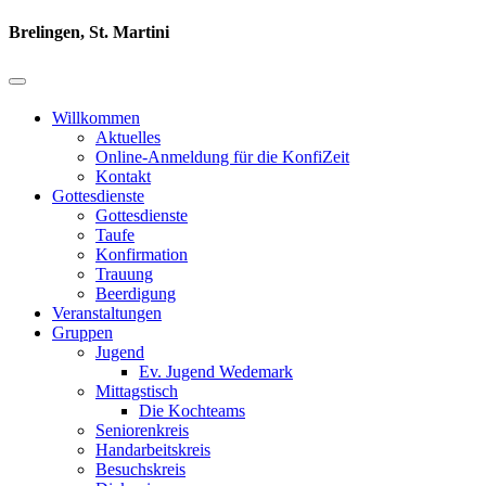
Brelingen, St. Martini
Willkommen
Aktuelles
Online-Anmeldung für die KonfiZeit
Kontakt
Gottesdienste
Gottesdienste
Taufe
Konfirmation
Trauung
Beerdigung
Veranstaltungen
Gruppen
Jugend
Ev. Jugend Wedemark
Mittagstisch
Die Kochteams
Seniorenkreis
Handarbeitskreis
Besuchskreis