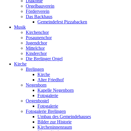
Diakonie
Orgelbauverein
Förderverein
Das Backhaus
Gemeindefest Pizzabacken
Musik
Kirchenchor
Posaunenchor
Jugendchor
Mittelchor
Kinderchor
Die Brelinger Orgel
Kirche
Brelingen
Kirche
Alter Friedhof
Negenborn
Kapelle Negenborn
Fotogalerie
Oegenbostel
Fotogalerie
Fotogalerie Brelingen
Umbau des Gemeindehauses
Bilder zur Historie
Kircheninnenraum