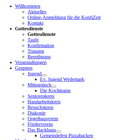
Willkommen
Aktuelles
Online-Anmeldung für die KonfiZeit
Kontakt
Gottesdienste
Gottesdienste
Taufe
Konfirmation
Trauung
Beerdigung
Veranstaltungen
Gruppen
Jugend
Ev. Jugend Wedemark
Mittagstisch
Die Kochteams
Seniorenkreis
Handarbeitskreis
Besuchskreis
Diakonie
Orgelbauverein
Förderverein
Das Backhaus
Gemeindefest Pizzabacken