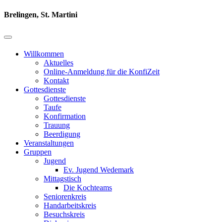
Brelingen, St. Martini
Willkommen
Aktuelles
Online-Anmeldung für die KonfiZeit
Kontakt
Gottesdienste
Gottesdienste
Taufe
Konfirmation
Trauung
Beerdigung
Veranstaltungen
Gruppen
Jugend
Ev. Jugend Wedemark
Mittagstisch
Die Kochteams
Seniorenkreis
Handarbeitskreis
Besuchskreis