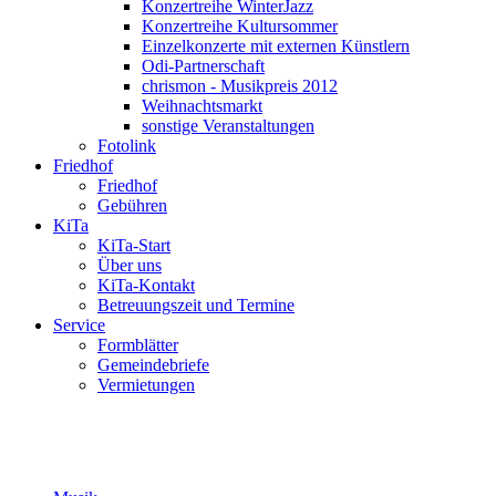
Konzertreihe WinterJazz
Konzertreihe Kultursommer
Einzelkonzerte mit externen Künstlern
Odi-Partnerschaft
chrismon - Musikpreis 2012
Weihnachtsmarkt
sonstige Veranstaltungen
Fotolink
Friedhof
Friedhof
Gebühren
KiTa
KiTa-Start
Über uns
KiTa-Kontakt
Betreuungszeit und Termine
Service
Formblätter
Gemeindebriefe
Vermietungen