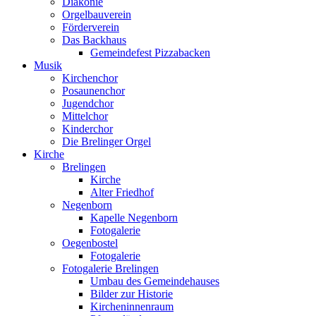
Diakonie
Orgelbauverein
Förderverein
Das Backhaus
Gemeindefest Pizzabacken
Musik
Kirchenchor
Posaunenchor
Jugendchor
Mittelchor
Kinderchor
Die Brelinger Orgel
Kirche
Brelingen
Kirche
Alter Friedhof
Negenborn
Kapelle Negenborn
Fotogalerie
Oegenbostel
Fotogalerie
Fotogalerie Brelingen
Umbau des Gemeindehauses
Bilder zur Historie
Kircheninnenraum