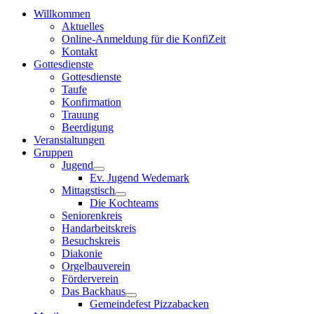
Willkommen
Aktuelles
Online-Anmeldung für die KonfiZeit
Kontakt
Gottesdienste
Gottesdienste
Taufe
Konfirmation
Trauung
Beerdigung
Veranstaltungen
Gruppen
Jugend
Ev. Jugend Wedemark
Mittagstisch
Die Kochteams
Seniorenkreis
Handarbeitskreis
Besuchskreis
Diakonie
Orgelbauverein
Förderverein
Das Backhaus
Gemeindefest Pizzabacken