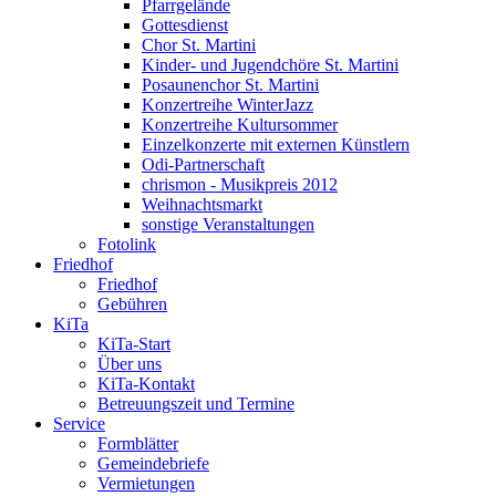
Pfarrgelände
Gottesdienst
Chor St. Martini
Kinder- und Jugendchöre St. Martini
Posaunenchor St. Martini
Konzertreihe WinterJazz
Konzertreihe Kultursommer
Einzelkonzerte mit externen Künstlern
Odi-Partnerschaft
chrismon - Musikpreis 2012
Weihnachtsmarkt
sonstige Veranstaltungen
Fotolink
Friedhof
Friedhof
Gebühren
KiTa
KiTa-Start
Über uns
KiTa-Kontakt
Betreuungszeit und Termine
Service
Formblätter
Gemeindebriefe
Vermietungen