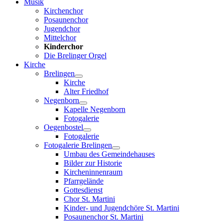
Musik
Kirchenchor
Posaunenchor
Jugendchor
Mittelchor
Kinderchor
Die Brelinger Orgel
Kirche
Brelingen
Kirche
Alter Friedhof
Negenborn
Kapelle Negenborn
Fotogalerie
Oegenbostel
Fotogalerie
Fotogalerie Brelingen
Umbau des Gemeindehauses
Bilder zur Historie
Kircheninnenraum
Pfarrgelände
Gottesdienst
Chor St. Martini
Kinder- und Jugendchöre St. Martini
Posaunenchor St. Martini