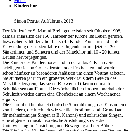
Musik
Kinderchor
Simon Petrus; Aufführung 2013
Der Kinderchor St.Martini Brelingen existiert seit Oktober 1998,
damals anlässlich der 150-Jahrfeier der Kirche ins Leben gerufen.
Inzwischen zählt der Chor bis zu 45 Kinder. Aus ihm sind in der
Entwicklung der letzten Jahre der Jugendchor mit jetzt ca. 20
Sängerinnen und Sängern und der Mittelchor mit 10 - 20 jungen
Leuten hervorgegangen.
Die Kinder des Kinderchores sind in der 2. bis 4. Klasse. Sie
beteiligen sich an Gottesdiensten oder Festivitäten und wurden
schon häufiger zu besonderen Anlässen um einen Vortrag gebeten.
Sie studieren jährlich ein größeres Werk (aus dem Bereich des
Musiktheaters) ein, das sie i.d.R. zweimal (davon einmal für
Schulklassen) aufführen. Die wöchentlichen Proben innerhalb der
Schulzeit werden durch eine Chorfreizeit an einem Wochenende
ergänzt.
Die Chorarbeit beinhaltet chorische Stimmbildung, das Einstudieren
von Liedern, die kirchlich wie weltlich bestimmt sind, Grundlagen
für mehrstimmiges Singen (z.B. Kanons) und solistisches Singen,
eine allgemein musiktheoretische Ausbildung sowie die
Unterweisung in Darstellung und Bewegung auf der Bühne.
Die Kinder des Kinderchores bilden mit den Posaunenanfängern die