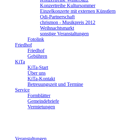
Konzertreihe Kultursommer
Einzelkonzerte mit externen Künstlern
Odi-Partnerschaft
chrismon - Musikpreis 2012
Weihnachtsmarkt
sonstige Veranstaltungen
Fotolink
Friedhof
Friedhof
Gebühren
KiTa
KiTa-Start
Über uns
KiTa-Kontakt
Betreuungszeit und Termine
Service
Formblätter
Gemeindebriefe
Vermietungen
Veranstaltungen