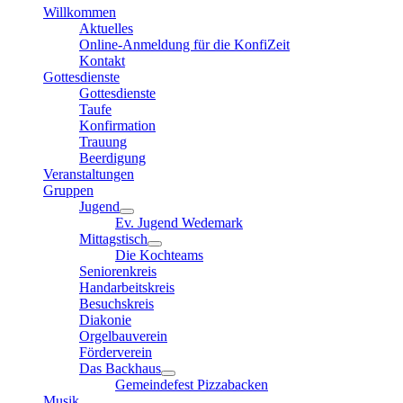
Willkommen
Aktuelles
Online-Anmeldung für die KonfiZeit
Kontakt
Gottesdienste
Gottesdienste
Taufe
Konfirmation
Trauung
Beerdigung
Veranstaltungen
Gruppen
Jugend
Ev. Jugend Wedemark
Mittagstisch
Die Kochteams
Seniorenkreis
Handarbeitskreis
Besuchskreis
Diakonie
Orgelbauverein
Förderverein
Das Backhaus
Gemeindefest Pizzabacken
Musik