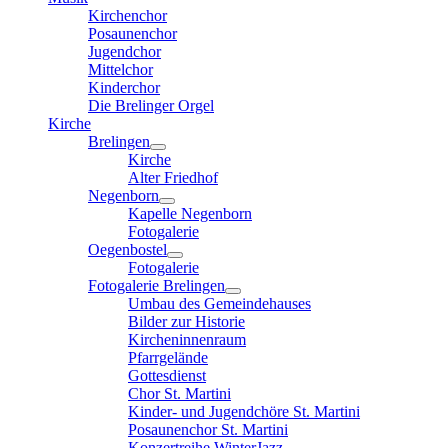
Kirchenchor
Posaunenchor
Jugendchor
Mittelchor
Kinderchor
Die Brelinger Orgel
Kirche
Brelingen
Kirche
Alter Friedhof
Negenborn
Kapelle Negenborn
Fotogalerie
Oegenbostel
Fotogalerie
Fotogalerie Brelingen
Umbau des Gemeindehauses
Bilder zur Historie
Kircheninnenraum
Pfarrgelände
Gottesdienst
Chor St. Martini
Kinder- und Jugendchöre St. Martini
Posaunenchor St. Martini
Konzertreihe WinterJazz