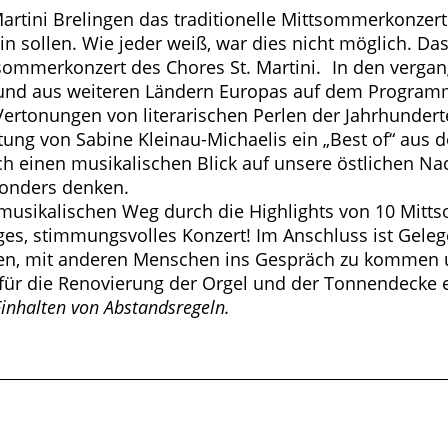
artini Brelingen das traditionelle Mittsommerkonzert 
 sollen. Wie jeder weiß, war dies nicht möglich. Das
tsommerkonzert des Chores St. Martini. In den verga
d und aus weiteren Ländern Europas auf dem Progra
 Vertonungen von literarischen Perlen der Jahrhunde
itung von Sabine Kleinau-Michaelis ein „Best of“ aus 
 einen musikalischen Blick auf unsere östlichen Nachb
onders denken.
 musikalischen Weg durch die Highlights von 10 Mitt
tiges, stimmungsvolles Konzert! Im Anschluss ist Gele
nen, mit anderen Menschen ins Gespräch zu kommen 
te für die Renovierung der Orgel und der Tonnendecke 
Einhalten von Abstandsregeln.