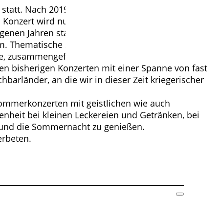
statt. Nach 2019 hätte eigentlich im zweijährigen
 Konzert wird nun in 2022 nachgeholt. Es ist
ngenen Jahren standen Werke aus Skandinavien,
mm. Thematische Schwerpunkte waren zudem
rte, zusammengefasst als „Sonne, Mond und
den bisherigen Konzerten mit einer Spanne von fast
arländer, an die wir in dieser Zeit kriegerischer
sommerkonzerten mit geistlichen wie auch
genheit bei kleinen Leckereien und Getränken, bei
und die Sommernacht zu genießen.
erbeten.