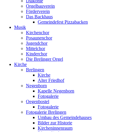
Diakonie
Orgelbauverein
Förderverein
Das Backhaus
Gemeindefest Pizzabacken
Musik
Kirchenchor
Posaunenchor
Jugendchor
Mittelchor
Kinderchor
Die Brelinger Orgel
Kirche
Brelingen
Kirche
Alter Friedhof
Negenborn
Kapelle Negenborn
Fotogalerie
Oegenbostel
Fotogalerie
Fotogalerie Brelingen
Umbau des Gemeindehauses
Bilder zur Historie
Kircheninnenraum