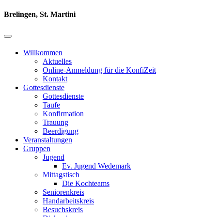
Brelingen, St. Martini
Willkommen
Aktuelles
Online-Anmeldung für die KonfiZeit
Kontakt
Gottesdienste
Gottesdienste
Taufe
Konfirmation
Trauung
Beerdigung
Veranstaltungen
Gruppen
Jugend
Ev. Jugend Wedemark
Mittagstisch
Die Kochteams
Seniorenkreis
Handarbeitskreis
Besuchskreis