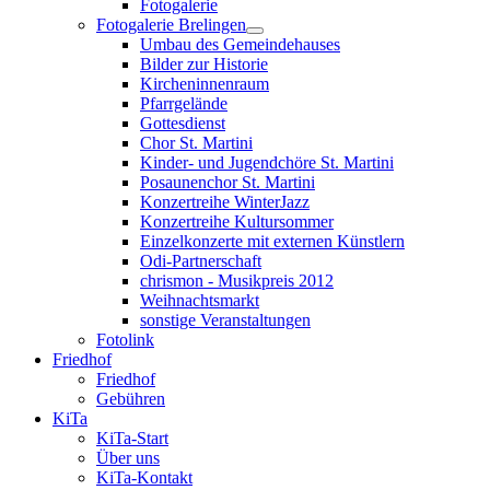
Fotogalerie
Fotogalerie Brelingen
Umbau des Gemeindehauses
Bilder zur Historie
Kircheninnenraum
Pfarrgelände
Gottesdienst
Chor St. Martini
Kinder- und Jugendchöre St. Martini
Posaunenchor St. Martini
Konzertreihe WinterJazz
Konzertreihe Kultursommer
Einzelkonzerte mit externen Künstlern
Odi-Partnerschaft
chrismon - Musikpreis 2012
Weihnachtsmarkt
sonstige Veranstaltungen
Fotolink
Friedhof
Friedhof
Gebühren
KiTa
KiTa-Start
Über uns
KiTa-Kontakt