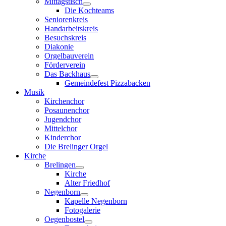
Mittagstisch
Die Kochteams
Seniorenkreis
Handarbeitskreis
Besuchskreis
Diakonie
Orgelbauverein
Förderverein
Das Backhaus
Gemeindefest Pizzabacken
Musik
Kirchenchor
Posaunenchor
Jugendchor
Mittelchor
Kinderchor
Die Brelinger Orgel
Kirche
Brelingen
Kirche
Alter Friedhof
Negenborn
Kapelle Negenborn
Fotogalerie
Oegenbostel