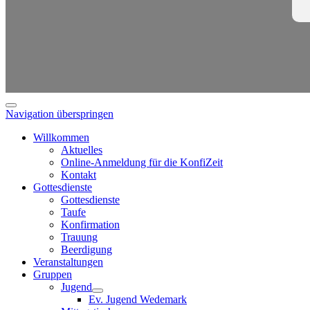
Navigation überspringen
Willkommen
Aktuelles
Online-Anmeldung für die KonfiZeit
Kontakt
Gottesdienste
Gottesdienste
Taufe
Konfirmation
Trauung
Beerdigung
Veranstaltungen
Gruppen
Jugend
Ev. Jugend Wedemark