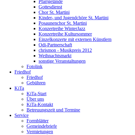
Pfarrgelände
Gottesdienst
Chor St. Martini
Kinder- und Jugendchöre St. Martini
Posaunenchor St. Martini
Konzertreihe WinterJazz
Konzertreihe Kultursommer
Einzelkonzerte mit externen Künstlern
Odi-Partnerschaft
chrismon - Musikpreis 2012
Weihnachtsmarkt
sonstige Veranstaltungen
Fotolink
Friedhof
Friedhof
Gebühren
KiTa
KiTa-Start
Über uns
KiTa-Kontakt
Betreuungszeit und Termine
Service
Formblätter
Gemeindebriefe
Vermietungen