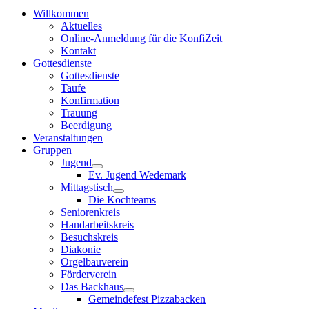
Willkommen
Aktuelles
Online-Anmeldung für die KonfiZeit
Kontakt
Gottesdienste
Gottesdienste
Taufe
Konfirmation
Trauung
Beerdigung
Veranstaltungen
Gruppen
Jugend
Ev. Jugend Wedemark
Mittagstisch
Die Kochteams
Seniorenkreis
Handarbeitskreis
Besuchskreis
Diakonie
Orgelbauverein
Förderverein
Das Backhaus
Gemeindefest Pizzabacken