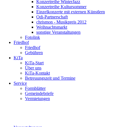
Konzertreihe WinterJazz
Konzertreihe Kultursommer
Einzelkonzerte mit externen Künstlern
Odi-Partnerschaft
chrismon - Musikpreis 2012
Weihnachtsmarkt
sonstige Veranstaltungen
Fotolink
Friedhof
Friedhof
Gebühren
KiTa
KiTa-Start
Über uns
KiTa-Kontakt
Betreuungszeit und Termine
Service
Formblätter
Gemeindebriefe
Vermietungen