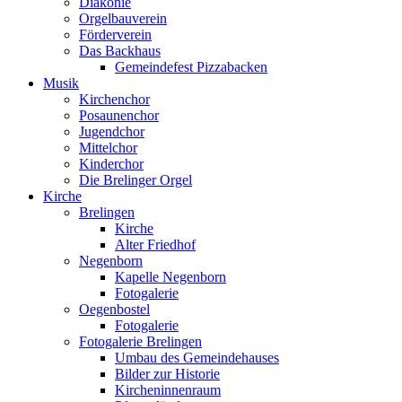
Diakonie
Orgelbauverein
Förderverein
Das Backhaus
Gemeindefest Pizzabacken
Musik
Kirchenchor
Posaunenchor
Jugendchor
Mittelchor
Kinderchor
Die Brelinger Orgel
Kirche
Brelingen
Kirche
Alter Friedhof
Negenborn
Kapelle Negenborn
Fotogalerie
Oegenbostel
Fotogalerie
Fotogalerie Brelingen
Umbau des Gemeindehauses
Bilder zur Historie
Kircheninnenraum