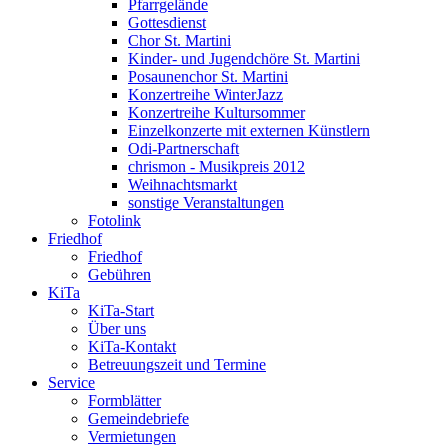
Pfarrgelände
Gottesdienst
Chor St. Martini
Kinder- und Jugendchöre St. Martini
Posaunenchor St. Martini
Konzertreihe WinterJazz
Konzertreihe Kultursommer
Einzelkonzerte mit externen Künstlern
Odi-Partnerschaft
chrismon - Musikpreis 2012
Weihnachtsmarkt
sonstige Veranstaltungen
Fotolink
Friedhof
Friedhof
Gebühren
KiTa
KiTa-Start
Über uns
KiTa-Kontakt
Betreuungszeit und Termine
Service
Formblätter
Gemeindebriefe
Vermietungen