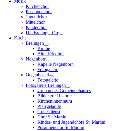
Musik
Kirchenchor
Posaunenchor
Jugendchor
Mittelchor
Kinderchor
Die Brelinger Orgel
Kirche
Brelingen
Kirche
Alter Friedhof
Negenborn
Kapelle Negenborn
Fotogalerie
Oegenbostel
Fotogalerie
Fotogalerie Brelingen
Umbau des Gemeindehauses
Bilder zur Historie
Kircheninnenraum
Pfarrgelände
Gottesdienst
Chor St. Martini
Kinder- und Jugendchöre St. Martini
Posaunenchor St. Martini