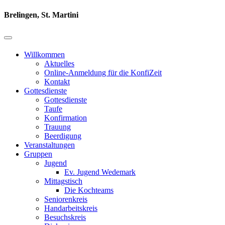
Brelingen, St. Martini
Willkommen
Aktuelles
Online-Anmeldung für die KonfiZeit
Kontakt
Gottesdienste
Gottesdienste
Taufe
Konfirmation
Trauung
Beerdigung
Veranstaltungen
Gruppen
Jugend
Ev. Jugend Wedemark
Mittagstisch
Die Kochteams
Seniorenkreis
Handarbeitskreis
Besuchskreis