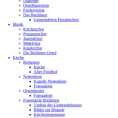
Diakonie
Orgelbauverein
Förderverein
Das Backhaus
Gemeindefest Pizzabacken
Musik
Kirchenchor
Posaunenchor
Jugendchor
Mittelchor
Kinderchor
Die Brelinger Orgel
Kirche
Brelingen
Kirche
Alter Friedhof
Negenborn
Kapelle Negenborn
Fotogalerie
Oegenbostel
Fotogalerie
Fotogalerie Brelingen
Umbau des Gemeindehauses
Bilder zur Historie
Kircheninnenraum