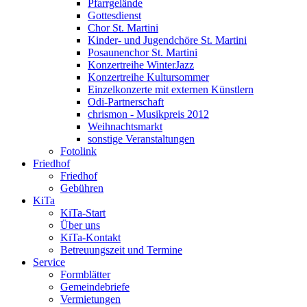
Pfarrgelände
Gottesdienst
Chor St. Martini
Kinder- und Jugendchöre St. Martini
Posaunenchor St. Martini
Konzertreihe WinterJazz
Konzertreihe Kultursommer
Einzelkonzerte mit externen Künstlern
Odi-Partnerschaft
chrismon - Musikpreis 2012
Weihnachtsmarkt
sonstige Veranstaltungen
Fotolink
Friedhof
Friedhof
Gebühren
KiTa
KiTa-Start
Über uns
KiTa-Kontakt
Betreuungszeit und Termine
Service
Formblätter
Gemeindebriefe
Vermietungen