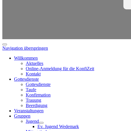
Navigation überspringen
Willkommen
Aktuelles
Online-Anmeldung für die KonfiZeit
Kontakt
Gottesdienste
Gottesdienste
Taufe
Konfirmation
Trauung
Beerdigung
Veranstaltungen
Gruppen
Jugend
Ev. Jugend Wedemark