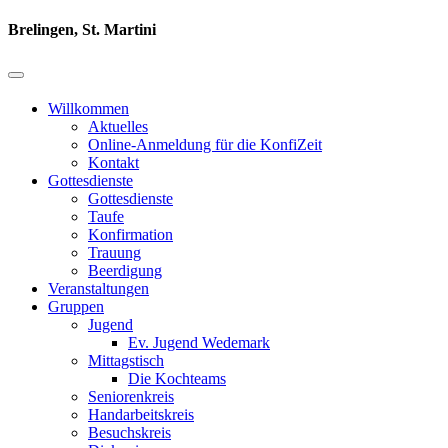
Brelingen, St. Martini
Willkommen
Aktuelles
Online-Anmeldung für die KonfiZeit
Kontakt
Gottesdienste
Gottesdienste
Taufe
Konfirmation
Trauung
Beerdigung
Veranstaltungen
Gruppen
Jugend
Ev. Jugend Wedemark
Mittagstisch
Die Kochteams
Seniorenkreis
Handarbeitskreis
Besuchskreis