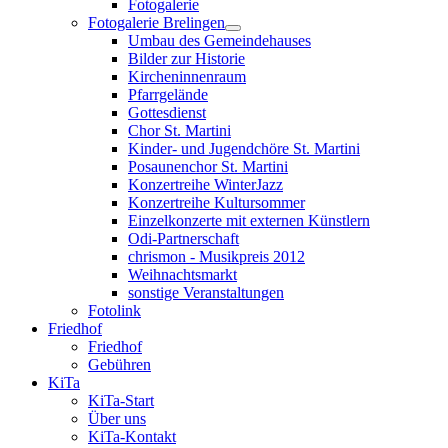
Fotogalerie
Fotogalerie Brelingen
Umbau des Gemeindehauses
Bilder zur Historie
Kircheninnenraum
Pfarrgelände
Gottesdienst
Chor St. Martini
Kinder- und Jugendchöre St. Martini
Posaunenchor St. Martini
Konzertreihe WinterJazz
Konzertreihe Kultursommer
Einzelkonzerte mit externen Künstlern
Odi-Partnerschaft
chrismon - Musikpreis 2012
Weihnachtsmarkt
sonstige Veranstaltungen
Fotolink
Friedhof
Friedhof
Gebühren
KiTa
KiTa-Start
Über uns
KiTa-Kontakt