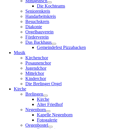
Mittagstisch
Die Kochteams
Seniorenkreis
Handarbeitskreis
Besuchskreis
Diakonie
Orgelbauverein
Förderverein
Das Backhaus
Gemeindefest Pizzabacken
Musik
Kirchenchor
Posaunenchor
Jugendchor
Mittelchor
Kinderchor
Die Brelinger Orgel
Kirche
Brelingen
Kirche
Alter Friedhof
Negenborn
Kapelle Negenborn
Fotogalerie
Oegenbostel