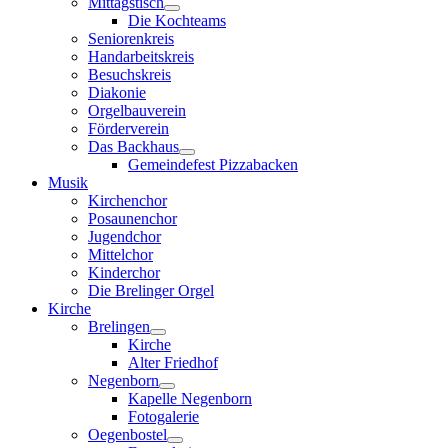
Mittagstisch
Die Kochteams
Seniorenkreis
Handarbeitskreis
Besuchskreis
Diakonie
Orgelbauverein
Förderverein
Das Backhaus
Gemeindefest Pizzabacken
Musik
Kirchenchor
Posaunenchor
Jugendchor
Mittelchor
Kinderchor
Die Brelinger Orgel
Kirche
Brelingen
Kirche
Alter Friedhof
Negenborn
Kapelle Negenborn
Fotogalerie
Oegenbostel