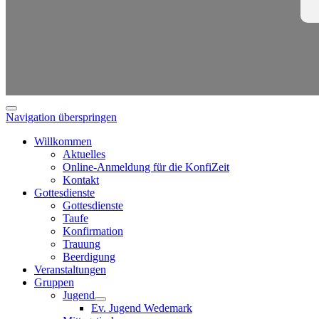
Navigation überspringen
Willkommen
Aktuelles
Online-Anmeldung für die KonfiZeit
Kontakt
Gottesdienste
Gottesdienste
Taufe
Konfirmation
Trauung
Beerdigung
Veranstaltungen
Gruppen
Jugend
Ev. Jugend Wedemark