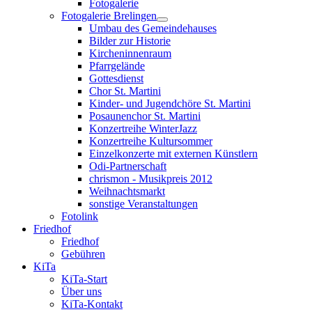
Fotogalerie
Fotogalerie Brelingen
Umbau des Gemeindehauses
Bilder zur Historie
Kircheninnenraum
Pfarrgelände
Gottesdienst
Chor St. Martini
Kinder- und Jugendchöre St. Martini
Posaunenchor St. Martini
Konzertreihe WinterJazz
Konzertreihe Kultursommer
Einzelkonzerte mit externen Künstlern
Odi-Partnerschaft
chrismon - Musikpreis 2012
Weihnachtsmarkt
sonstige Veranstaltungen
Fotolink
Friedhof
Friedhof
Gebühren
KiTa
KiTa-Start
Über uns
KiTa-Kontakt