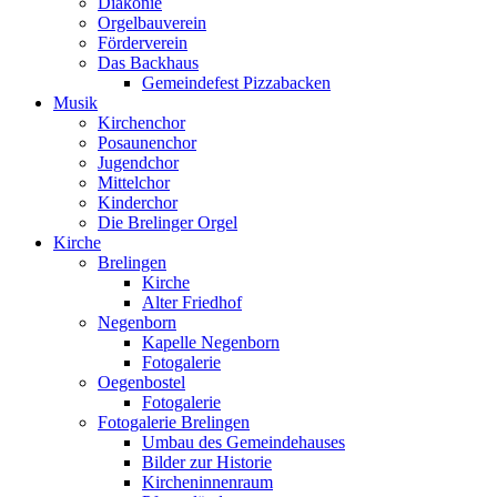
Diakonie
Orgelbauverein
Förderverein
Das Backhaus
Gemeindefest Pizzabacken
Musik
Kirchenchor
Posaunenchor
Jugendchor
Mittelchor
Kinderchor
Die Brelinger Orgel
Kirche
Brelingen
Kirche
Alter Friedhof
Negenborn
Kapelle Negenborn
Fotogalerie
Oegenbostel
Fotogalerie
Fotogalerie Brelingen
Umbau des Gemeindehauses
Bilder zur Historie
Kircheninnenraum