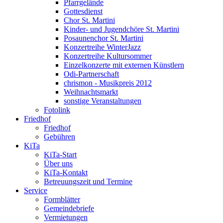
Pfarrgelände
Gottesdienst
Chor St. Martini
Kinder- und Jugendchöre St. Martini
Posaunenchor St. Martini
Konzertreihe WinterJazz
Konzertreihe Kultursommer
Einzelkonzerte mit externen Künstlern
Odi-Partnerschaft
chrismon - Musikpreis 2012
Weihnachtsmarkt
sonstige Veranstaltungen
Fotolink
Friedhof
Friedhof
Gebühren
KiTa
KiTa-Start
Über uns
KiTa-Kontakt
Betreuungszeit und Termine
Service
Formblätter
Gemeindebriefe
Vermietungen