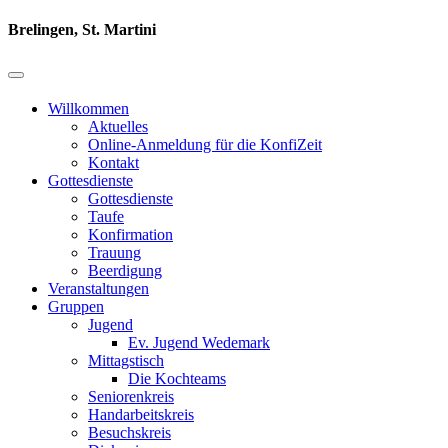
Brelingen, St. Martini
Willkommen
Aktuelles
Online-Anmeldung für die KonfiZeit
Kontakt
Gottesdienste
Gottesdienste
Taufe
Konfirmation
Trauung
Beerdigung
Veranstaltungen
Gruppen
Jugend
Ev. Jugend Wedemark
Mittagstisch
Die Kochteams
Seniorenkreis
Handarbeitskreis
Besuchskreis