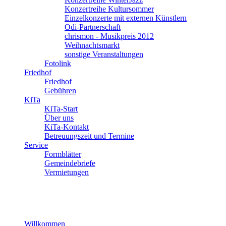
Konzertreihe Kultursommer
Einzelkonzerte mit externen Künstlern
Odi-Partnerschaft
chrismon - Musikpreis 2012
Weihnachtsmarkt
sonstige Veranstaltungen
Fotolink
Friedhof
Friedhof
Gebühren
KiTa
KiTa-Start
Über uns
KiTa-Kontakt
Betreuungszeit und Termine
Service
Formblätter
Gemeindebriefe
Vermietungen
Willkommen