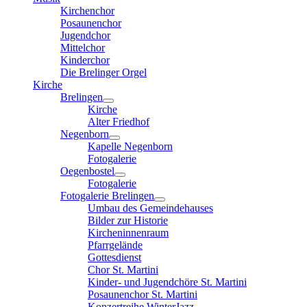
Kirchenchor
Posaunenchor
Jugendchor
Mittelchor
Kinderchor
Die Brelinger Orgel
Kirche
Brelingen
Kirche
Alter Friedhof
Negenborn
Kapelle Negenborn
Fotogalerie
Oegenbostel
Fotogalerie
Fotogalerie Brelingen
Umbau des Gemeindehauses
Bilder zur Historie
Kircheninnenraum
Pfarrgelände
Gottesdienst
Chor St. Martini
Kinder- und Jugendchöre St. Martini
Posaunenchor St. Martini
Konzertreihe WinterJazz