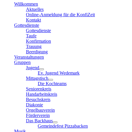
Willkommen
Aktuelles
Online-Anmeldung für die KonfiZeit
Kontakt
Gottesdienste
Gottesdienste
Taufe
Konfirmation
Trauung
Beerdigung
Veranstaltungen
Gruppen
Jugend
Ev. Jugend Wedemark
Mittagstisch
Die Kochteams
Seniorenkreis
Handarbeitskreis
Besuchskreis
Diakonie
Orgelbauverein
Förderverein
Das Backhaus
Gemeindefest Pizzabacken
Musik