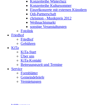
Konzertreihe WinterJazz
Konzertreihe Kultursommer
Einzelkonzerte mit externen Künstlern
Odi-Partnerschaft
chrismon - Musikpreis 2012
Weihnachtsmarkt
sonstige Veranstaltungen
Fotolink
Friedhof
Friedhof
Gebühren
KiTa
KiTa-Start
Über uns
KiTa-Kontakt
Betreuungszeit und Termine
Service
Formblätter
Gemeindebriefe
Vermietungen