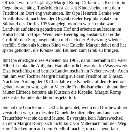
Offiziell war die 72-jährige Margrit Romp 15 Jahre als Küsterin in
Oegenbostel tätig. Tatsächlich ist sie seit Kindesbeinen mit dem
Friedhof im Dorf eng verbunden. Ihr Opa Heinrich Lemke war
Friedhofswart, nachdem der Oegenbosteler Begräbnisplatz am
Südrand des Dorfes 1955 angelegt worden war. Lemke war
Landwirt auf einem gepachteten Hof und arbeitete außerdem im
Kalischacht in Hope. Wenn eine Beerdigung anstand, hat er die
Gruft für den Sarg ausgehoben und nach der Beisetzung wieder
verfüllt. Schon als kleines Kind war Enkelin Margrit dabei und hat
später geholfen, die Kränze und Blumen zum Grab zu bringen.
Ihr Opa erledigte diese Arbeiten bis 1967, dann übernahm ihr Vater
Albert Lemke die Aufgabe. Hauptberuflich war der im Wasserwerk
Elze beschäftigt und betrieb Landwirtschaft im Nebenerwerb. Auch
mit ihm war Tochter Margrit häufig auf dem Friedhof im Einsatz.
Nachdem Anfang der 1970-er Jahre die Kapelle auf dem Friedhof
gebaut worden war, gab ihr Vater die Friedhofsarbeiten ab und ihre
Mutter Elfriede betreute als Küsterin die Kapelle. Margrit Romp
setzte die Familientradition bis jetzt fort.
Sie hat die Glocke um 11.30 Uhr geläutet, wenn ein Dorfbewohner
verstorben war, um dies der Gemeinde mitzuteilen und auch zur
Trauerfeier war sie da und läutete. Es verging kein Jahreswechsel,
an dem Margrit Romp sich nicht kurz vor Mitternacht auf den Weg
zum Glockenturm auf dem Friedhof machte, um das neue Jahr