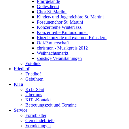
Pfarrgelände
Gottesdienst
Chor St. Martini
Kinder- und Jugendchöre St. Martini
Posaunenchor St. Martini
Konzertreihe WinterJazz
Konzertreihe Kultursommer
Einzelkonzerte mit externen Künstlern
Odi-Partnerschaft
chrismon - Musikpreis 2012
Weihnachtsmarkt
sonstige Veranstaltungen
Fotolink
Friedhof
Friedhof
Gebühren
KiTa
KiTa-Start
Über uns
KiTa-Kontakt
Betreuungszeit und Termine
Service
Formblätter
Gemeindebriefe
Vermietungen