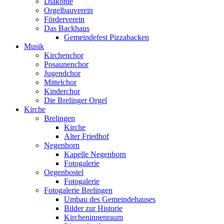
Diakonie
Orgelbauverein
Förderverein
Das Backhaus
Gemeindefest Pizzabacken
Musik
Kirchenchor
Posaunenchor
Jugendchor
Mittelchor
Kinderchor
Die Brelinger Orgel
Kirche
Brelingen
Kirche
Alter Friedhof
Negenborn
Kapelle Negenborn
Fotogalerie
Oegenbostel
Fotogalerie
Fotogalerie Brelingen
Umbau des Gemeindehauses
Bilder zur Historie
Kircheninnenraum