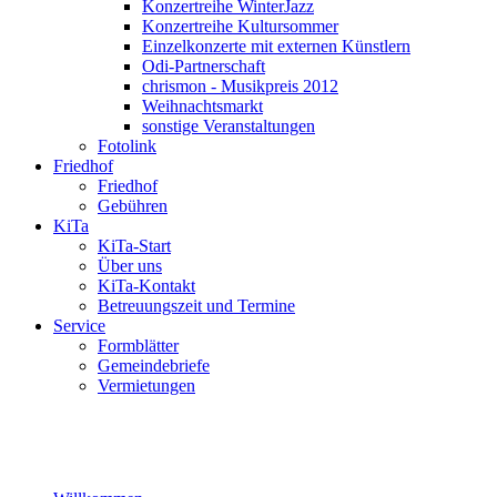
Konzertreihe WinterJazz
Konzertreihe Kultursommer
Einzelkonzerte mit externen Künstlern
Odi-Partnerschaft
chrismon - Musikpreis 2012
Weihnachtsmarkt
sonstige Veranstaltungen
Fotolink
Friedhof
Friedhof
Gebühren
KiTa
KiTa-Start
Über uns
KiTa-Kontakt
Betreuungszeit und Termine
Service
Formblätter
Gemeindebriefe
Vermietungen