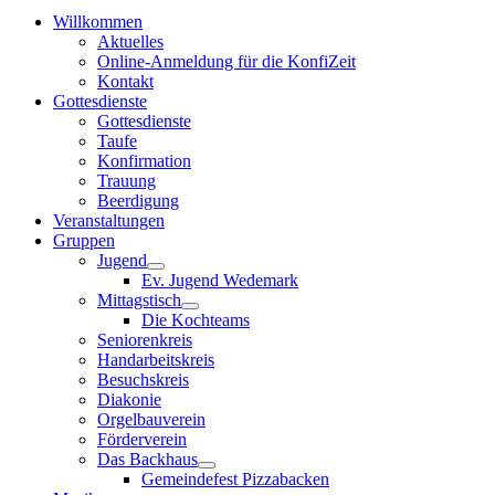
Willkommen
Aktuelles
Online-Anmeldung für die KonfiZeit
Kontakt
Gottesdienste
Gottesdienste
Taufe
Konfirmation
Trauung
Beerdigung
Veranstaltungen
Gruppen
Jugend
Ev. Jugend Wedemark
Mittagstisch
Die Kochteams
Seniorenkreis
Handarbeitskreis
Besuchskreis
Diakonie
Orgelbauverein
Förderverein
Das Backhaus
Gemeindefest Pizzabacken