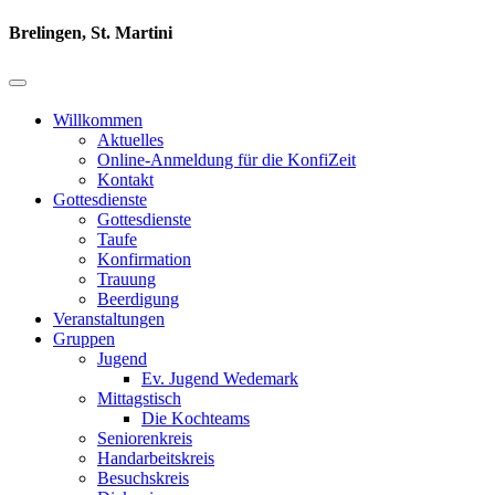
Brelingen, St. Martini
Willkommen
Aktuelles
Online-Anmeldung für die KonfiZeit
Kontakt
Gottesdienste
Gottesdienste
Taufe
Konfirmation
Trauung
Beerdigung
Veranstaltungen
Gruppen
Jugend
Ev. Jugend Wedemark
Mittagstisch
Die Kochteams
Seniorenkreis
Handarbeitskreis
Besuchskreis