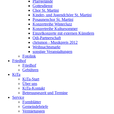
Pfarrgelände
Gottesdienst
Chor St. Martini
Kinder- und Jugendchöre St. Martini
Posaunenchor St. Martini
Konzertreihe WinterJazz
Konzertreihe Kultursommer
Einzelkonzerte mit externen Künstlern
Odi-Partnerschaft
chrismon - Musikpreis 2012
Weihnachtsmarkt
sonstige Veranstaltungen
Fotolink
Friedhof
Friedhof
Gebühren
KiTa
KiTa-Start
Über uns
KiTa-Kontakt
Betreuungszeit und Termine
Service
Formblätter
Gemeindebriefe
Vermietungen