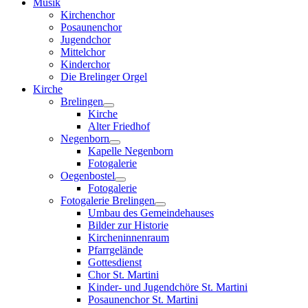
Musik
Kirchenchor
Posaunenchor
Jugendchor
Mittelchor
Kinderchor
Die Brelinger Orgel
Kirche
Brelingen
Kirche
Alter Friedhof
Negenborn
Kapelle Negenborn
Fotogalerie
Oegenbostel
Fotogalerie
Fotogalerie Brelingen
Umbau des Gemeindehauses
Bilder zur Historie
Kircheninnenraum
Pfarrgelände
Gottesdienst
Chor St. Martini
Kinder- und Jugendchöre St. Martini
Posaunenchor St. Martini