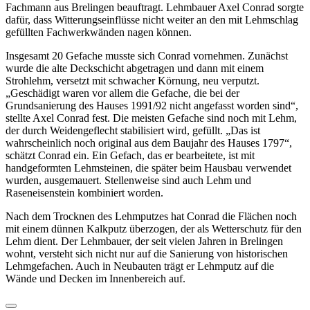
Fachmann aus Brelingen beauftragt. Lehmbauer Axel Conrad sorgte
dafür, dass Witterungseinflüsse nicht weiter an den mit Lehmschlag
gefüllten Fachwerkwänden nagen können.
Insgesamt 20 Gefache musste sich Conrad vornehmen. Zunächst
wurde die alte Deckschicht abgetragen und dann mit einem
Strohlehm, versetzt mit schwacher Körnung, neu verputzt.
„Geschädigt waren vor allem die Gefache, die bei der
Grundsanierung des Hauses 1991/92 nicht angefasst worden sind“,
stellte Axel Conrad fest. Die meisten Gefache sind noch mit Lehm,
der durch Weidengeflecht stabilisiert wird, gefüllt. „Das ist
wahrscheinlich noch original aus dem Baujahr des Hauses 1797“,
schätzt Conrad ein. Ein Gefach, das er bearbeitete, ist mit
handgeformten Lehmsteinen, die später beim Hausbau verwendet
wurden, ausgemauert. Stellenweise sind auch Lehm und
Raseneisenstein kombiniert worden.
Nach dem Trocknen des Lehmputzes hat Conrad die Flächen noch
mit einem dünnen Kalkputz überzogen, der als Wetterschutz für den
Lehm dient. Der Lehmbauer, der seit vielen Jahren in Brelingen
wohnt, versteht sich nicht nur auf die Sanierung von historischen
Lehmgefachen. Auch in Neubauten trägt er Lehmputz auf die
Wände und Decken im Innenbereich auf.