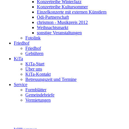
Konzertreihe WinterJazz
Konzertreihe Kultursommer
Einzelkonzerte mit externen Künstlern
Odi-Partnerschaft
chrismon - Musikpreis 2012
Weihnachtsmarkt
sonstige Veranstaltungen
Fotolink
Friedhof
Friedhof
Gebühren
KiTa
KiTa-Start
Über uns
KiTa-Kontakt
Betreuungszeit und Termine
Service
Formblätter
Gemeindebriefe
Vermietungen