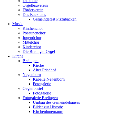
Diakonie
Orgelbauverein
Förderverein
Das Backhaus
Gemeindefest Pizzabacken
Musik
Kirchenchor
Posaunenchor
Jugendchor
Mittelchor
Kinderchor
Die Brelinger Orgel
Kirche
Brelingen
Kirche
Alter Friedhof
Negenborn
Kapelle Negenborn
Fotogalerie
Oegenbostel
Fotogalerie
Fotogalerie Brelingen
Umbau des Gemeindehauses
Bilder zur Historie
Kircheninnenraum