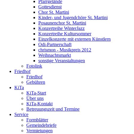
Pfarrgelände
Gottesdienst
Chor St. Martini
Kinder- und Jugendchöre St. Martini
Posaunenchor St. Martini
Konzertreihe WinterJazz
Konzertreihe Kultursommer
Einzelkonzerte mit externen Künstlern
Odi-Partnerschaft
chrismon - Musikpreis 2012
Weihnachtsmarkt
sonstige Veranstaltungen
Fotolink
Friedhof
Friedhof
Gebühren
KiTa
KiTa-Start
Über uns
KiTa-Kontakt
Betreuungszeit und Termine
Service
Formblätter
Gemeindebriefe
Vermietungen