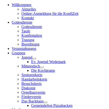
Willkommen
Aktuelles
Online-Anmeldung für die KonfiZeit
Kontakt
Gottesdienste
Gottesdienste
Taufe
Konfirmation
Trauung
Beerdigung
Veranstaltungen
Gruppen
Jugend
Ev. Jugend Wedemark
Mittagstisch
Die Kochteams
Seniorenkreis
Handarbeitskreis
Besuchskreis
Diakonie
Orgelbauverein
Förderverein
Das Backhaus
Gemeindefest Pizzabacken