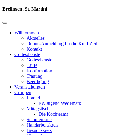
Brelingen, St. Martini
Willkommen
Aktuelles
Online-Anmeldung für die KonfiZeit
Kontakt
Gottesdienste
Gottesdienste
Taufe
Konfirmation
Trauung
Beerdigung
Veranstaltungen
Gruppen
Jugend
Ev. Jugend Wedemark
Mittagstisch
Die Kochteams
Seniorenkreis
Handarbeitskreis
Besuchskreis