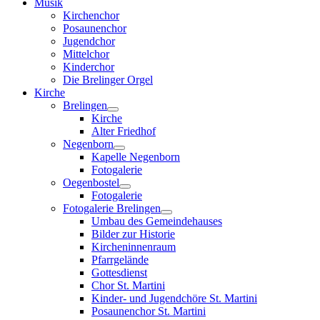
Musik
Kirchenchor
Posaunenchor
Jugendchor
Mittelchor
Kinderchor
Die Brelinger Orgel
Kirche
Brelingen
Kirche
Alter Friedhof
Negenborn
Kapelle Negenborn
Fotogalerie
Oegenbostel
Fotogalerie
Fotogalerie Brelingen
Umbau des Gemeindehauses
Bilder zur Historie
Kircheninnenraum
Pfarrgelände
Gottesdienst
Chor St. Martini
Kinder- und Jugendchöre St. Martini
Posaunenchor St. Martini