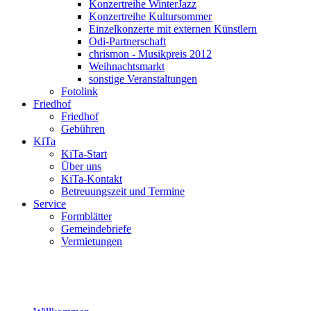
Konzertreihe WinterJazz
Konzertreihe Kultursommer
Einzelkonzerte mit externen Künstlern
Odi-Partnerschaft
chrismon - Musikpreis 2012
Weihnachtsmarkt
sonstige Veranstaltungen
Fotolink
Friedhof
Friedhof
Gebühren
KiTa
KiTa-Start
Über uns
KiTa-Kontakt
Betreuungszeit und Termine
Service
Formblätter
Gemeindebriefe
Vermietungen