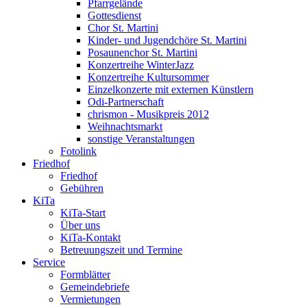
Pfarrgelände
Gottesdienst
Chor St. Martini
Kinder- und Jugendchöre St. Martini
Posaunenchor St. Martini
Konzertreihe WinterJazz
Konzertreihe Kultursommer
Einzelkonzerte mit externen Künstlern
Odi-Partnerschaft
chrismon - Musikpreis 2012
Weihnachtsmarkt
sonstige Veranstaltungen
Fotolink
Friedhof
Friedhof
Gebühren
KiTa
KiTa-Start
Über uns
KiTa-Kontakt
Betreuungszeit und Termine
Service
Formblätter
Gemeindebriefe
Vermietungen