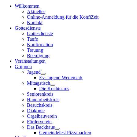
Willkommen
Aktuelles
Online-Anmeldung für die KonfiZeit
Kontakt
Gottesdienste
Gottesdienste
Taufe
Konfirmation
Trauung
Beerdigung
Veranstaltungen
Gruppen
Jugend
Ev. Jugend Wedemark
Mittagstisch
Die Kochteams
Seniorenkreis
Handarbeitskreis
Besuchskreis
Diakonie
Orgelbauverein
Förderverein
Das Backhaus
Gemeindefest Pizzabacken