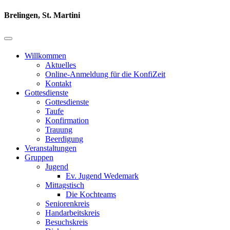
Brelingen, St. Martini
Willkommen
Aktuelles
Online-Anmeldung für die KonfiZeit
Kontakt
Gottesdienste
Gottesdienste
Taufe
Konfirmation
Trauung
Beerdigung
Veranstaltungen
Gruppen
Jugend
Ev. Jugend Wedemark
Mittagstisch
Die Kochteams
Seniorenkreis
Handarbeitskreis
Besuchskreis