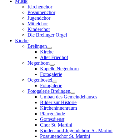
Musik
Kirchenchor
Posaunenchor
Jugendchor
Mittelchor
Kinderchor
Die Brelinger Orgel
Kirche
Brelingen
Kirche
Alter Friedhof
Negenborn
Kapelle Negenborn
Fotogalerie
Oegenbostel
Fotogalerie
Fotogalerie Brelingen
Umbau des Gemeindehauses
Bilder zur Historie
Kircheninnenraum
Pfarrgelände
Gottesdienst
Chor St. Martini
Kinder- und Jugendchöre St. Martini
Posaunenchor St. Martini