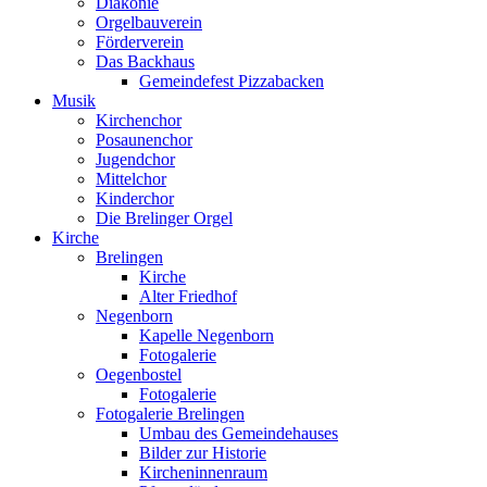
Diakonie
Orgelbauverein
Förderverein
Das Backhaus
Gemeindefest Pizzabacken
Musik
Kirchenchor
Posaunenchor
Jugendchor
Mittelchor
Kinderchor
Die Brelinger Orgel
Kirche
Brelingen
Kirche
Alter Friedhof
Negenborn
Kapelle Negenborn
Fotogalerie
Oegenbostel
Fotogalerie
Fotogalerie Brelingen
Umbau des Gemeindehauses
Bilder zur Historie
Kircheninnenraum