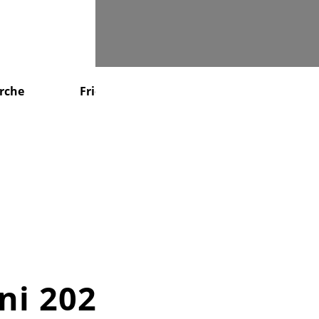
Suchen
irche
Friedhof
KiTa
Service
ni 2020