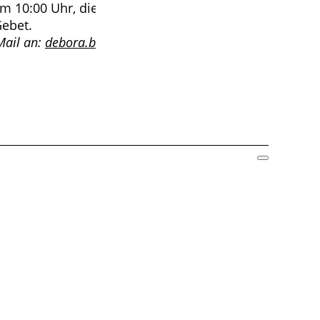
 10:00 Uhr, die anderen dort, wo sie gerade sind:
ebet.
Mail an:
debora.becker@kirche-brelingen.de
, ihr