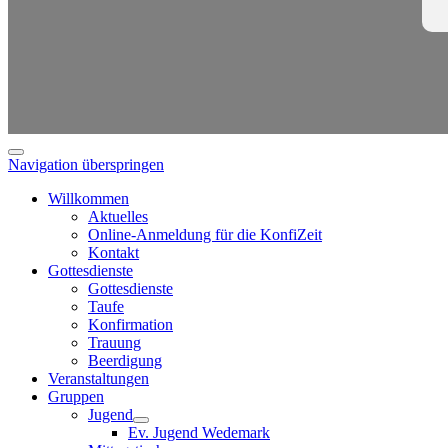
Navigation überspringen
Willkommen
Aktuelles
Online-Anmeldung für die KonfiZeit
Kontakt
Gottesdienste
Gottesdienste
Taufe
Konfirmation
Trauung
Beerdigung
Veranstaltungen
Gruppen
Jugend
Ev. Jugend Wedemark