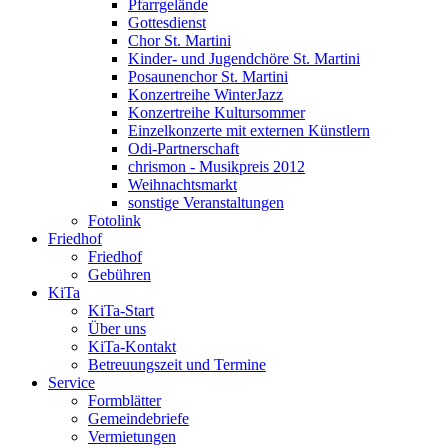
Pfarrgelände
Gottesdienst
Chor St. Martini
Kinder- und Jugendchöre St. Martini
Posaunenchor St. Martini
Konzertreihe WinterJazz
Konzertreihe Kultursommer
Einzelkonzerte mit externen Künstlern
Odi-Partnerschaft
chrismon - Musikpreis 2012
Weihnachtsmarkt
sonstige Veranstaltungen
Fotolink
Friedhof
Friedhof
Gebühren
KiTa
KiTa-Start
Über uns
KiTa-Kontakt
Betreuungszeit und Termine
Service
Formblätter
Gemeindebriefe
Vermietungen