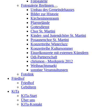
Fotogalerie
Fotogalerie Brelingen
Umbau des Gemeindehauses
Bilder zur Historie
Kircheninnenraum
Pfarrgelände
Gottesdienst
Chor St. Martini
Kinder- und Jugendchöre St. Martini
Posaunenchor St. Martini
Konzertreihe WinterJazz
Konzertreihe Kultursommer
Einzelkonzerte mit externen Künstlern
Odi-Partnerschaft
chrismon - Musikpreis 2012
Weihnachtsmarkt
sonstige Veranstaltungen
Fotolink
Friedhof
Friedhof
Gebühren
KiTa
KiTa-Start
Über uns
KiTa-Kontakt