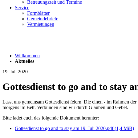
Betreuungszeit und Termine
Service
Formblätter
Gemeindebriefe
Vermietungen
Willkommen
Aktuelles
19. Juli 2020
Gottesdienst to go and to stay a
Lasst uns gemeinsam Gottesdienst feiern. Die einen - im Rahmen der 
morgens im Bett. Verbunden sind wir durch Glauben und Gebet.
Bitte ladet euch das folgende Dokument herunter:
Gottesdienst to go and to stay am 19. Juli 2020.pdf
(1,4 MiB)