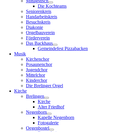
Mittagstisch
Die Kochteams
Seniorenkreis
Handarbeitskreis
Besuchskreis
Diakonie
Orgelbauverein
Förderverein
Das Backhaus
Gemeindefest Pizzabacken
Musik
Kirchenchor
Posaunenchor
Jugendchor
Mittelchor
Kinderchor
Die Brelinger Orgel
Kirche
Brelingen
Kirche
Alter Friedhof
Negenborn
Kapelle Negenborn
Fotogalerie
Oegenbostel