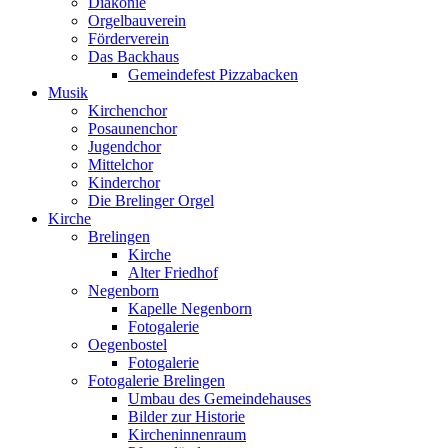
Diakonie
Orgelbauverein
Förderverein
Das Backhaus
Gemeindefest Pizzabacken
Musik
Kirchenchor
Posaunenchor
Jugendchor
Mittelchor
Kinderchor
Die Brelinger Orgel
Kirche
Brelingen
Kirche
Alter Friedhof
Negenborn
Kapelle Negenborn
Fotogalerie
Oegenbostel
Fotogalerie
Fotogalerie Brelingen
Umbau des Gemeindehauses
Bilder zur Historie
Kircheninnenraum