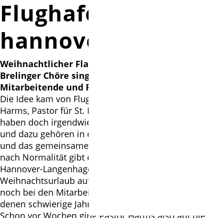
Flughafen
hannover
Weihnachtlicher Flashmob in der Abflughalle
Brelinger Chöre singen am Flughafen für
Mitarbeitende und Reisende
Die Idee kam von Flughafenseelsorger Karl-Martin
Harms, Pastor für St. Martini Brelingen: „Wir alle
haben doch irgendwie Sehnsucht nach Normalität –
und dazu gehören in dieser Zeit Weihnachtslieder
und das gemeinsame Singen“, sagt er. Sehnsucht
nach Normalität gibt es auch am Flughafen
Hannover-Langenhagen: bei Reisenden, die in den
Weihnachtsurlaub aufbrechen, und vielleicht mehr
noch bei den Mitarbeitenden des Airports, hinter
denen schwierige Jahre liegen.
Schon vor Wochen ging Pastor Harms also auf die