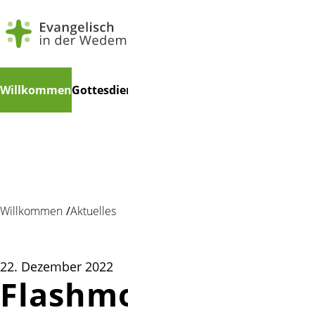
Navigation
Suchen
Willkommen
Gottesdienste
Veranstaltungen
Gruppen
Mu
überspringen
Willkommen
Aktuelles
22. Dezember 2022
Flashmob im