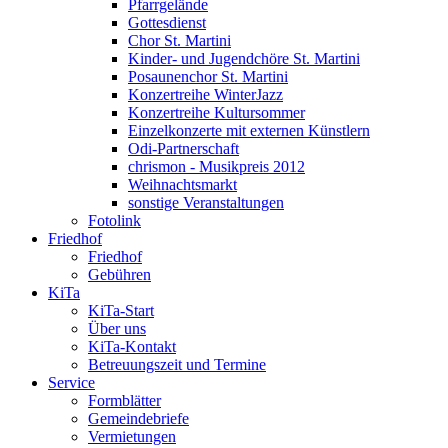
Pfarrgelände
Gottesdienst
Chor St. Martini
Kinder- und Jugendchöre St. Martini
Posaunenchor St. Martini
Konzertreihe WinterJazz
Konzertreihe Kultursommer
Einzelkonzerte mit externen Künstlern
Odi-Partnerschaft
chrismon - Musikpreis 2012
Weihnachtsmarkt
sonstige Veranstaltungen
Fotolink
Friedhof
Friedhof
Gebühren
KiTa
KiTa-Start
Über uns
KiTa-Kontakt
Betreuungszeit und Termine
Service
Formblätter
Gemeindebriefe
Vermietungen