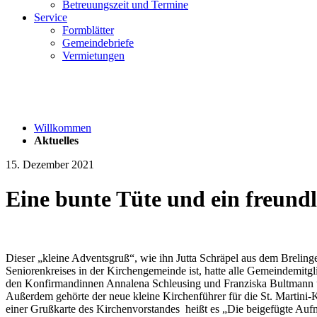
Betreuungszeit und Termine
Service
Formblätter
Gemeindebriefe
Vermietungen
Willkommen
Aktuelles
15. Dezember 2021
Eine bunte Tüte und ein freund
Dieser „kleine Adventsgruß“, wie ihn Jutta Schräpel aus dem Brelinge
Seniorenkreises in der Kirchengemeinde ist, hatte alle Gemeindemitg
den Konfirmandinnen Annalena Schleusing und Franziska Bultmann 
Außerdem gehörte der neue kleine Kirchenführer für die St. Martini-K
einer Grußkarte des Kirchenvorstandes heißt es „Die beigefügte Auf