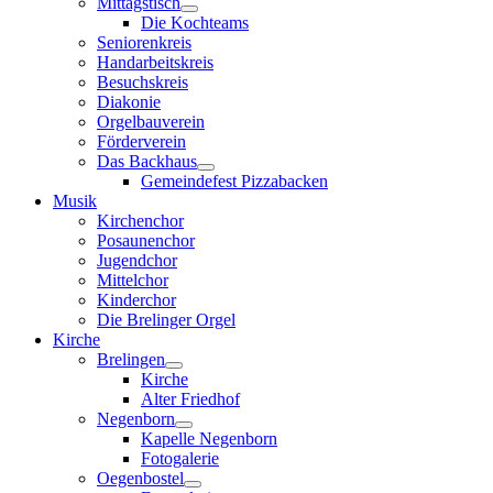
Mittagstisch
Die Kochteams
Seniorenkreis
Handarbeitskreis
Besuchskreis
Diakonie
Orgelbauverein
Förderverein
Das Backhaus
Gemeindefest Pizzabacken
Musik
Kirchenchor
Posaunenchor
Jugendchor
Mittelchor
Kinderchor
Die Brelinger Orgel
Kirche
Brelingen
Kirche
Alter Friedhof
Negenborn
Kapelle Negenborn
Fotogalerie
Oegenbostel