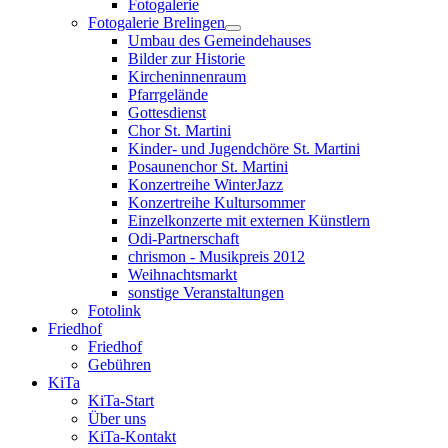
Fotogalerie
Fotogalerie Brelingen
Umbau des Gemeindehauses
Bilder zur Historie
Kircheninnenraum
Pfarrgelände
Gottesdienst
Chor St. Martini
Kinder- und Jugendchöre St. Martini
Posaunenchor St. Martini
Konzertreihe WinterJazz
Konzertreihe Kultursommer
Einzelkonzerte mit externen Künstlern
Odi-Partnerschaft
chrismon - Musikpreis 2012
Weihnachtsmarkt
sonstige Veranstaltungen
Fotolink
Friedhof
Friedhof
Gebühren
KiTa
KiTa-Start
Über uns
KiTa-Kontakt