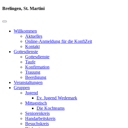
Brelingen, St. Martini
Willkommen
Aktuelles
Online-Anmeldung für die KonfiZeit
Kontakt
Gottesdienste
Gottesdienste
Taufe
Konfirmation
Trauung
Beerdigung
Veranstaltungen
Gruppen
Jugend
Ev. Jugend Wedemark
Mittagstisch
Die Kochteams
Seniorenkreis
Handarbeitskreis
Besuchskreis