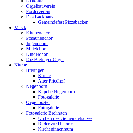
Diakonie
Orgelbauverein
Förderverein
Das Backhaus
Gemeindefest Pizzabacken
Musik
Kirchenchor
Posaunenchor
Jugendchor
Mittelchor
Kinderchor
Die Brelinger Orgel
Kirche
Brelingen
Kirche
Alter Friedhof
Negenborn
Kapelle Negenborn
Fotogalerie
Oegenbostel
Fotogalerie
Fotogalerie Brelingen
Umbau des Gemeindehauses
Bilder zur Historie
Kircheninnenraum