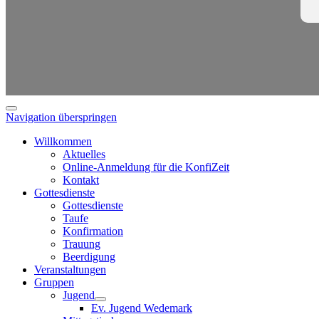
Navigation überspringen
Willkommen
Aktuelles
Online-Anmeldung für die KonfiZeit
Kontakt
Gottesdienste
Gottesdienste
Taufe
Konfirmation
Trauung
Beerdigung
Veranstaltungen
Gruppen
Jugend
Ev. Jugend Wedemark