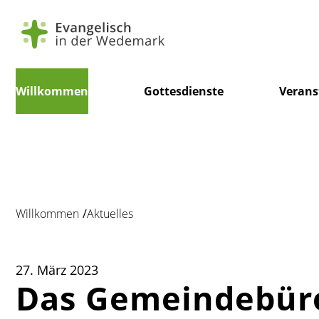
Navigation
Willkommen
Gottesdienste
Verans
überspringen
Willkommen
Aktuelles
27. März 2023
Das Gemeindebüro 