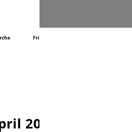
Suchen
irche
Friedhof
KiTa
Service
pril 2023