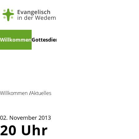
Navigation
Suchen
Willkommen
Gottesdienste
Veranstaltungen
Gruppen
Mu
überspringen
Willkommen
Aktuelles
02. November 2013
20 Uhr