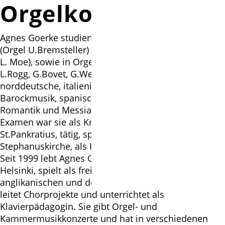
Orgelkonzert
Agnes Goerke studierte Kirchenmusik in Hannover
(Orgel U.Bremsteller) und Berkeley/Kalifornien (Orgel
L. Moe), sowie in Orgelseminaren mit H. Vogel,
L.Rogg, G.Bovet, G.Weir, D.Roth und K.Marshall
norddeutsche, italienische, französische
Barockmusik, spanische Orgelmusik, französische
Romantik und Messiaen´s Orgelwerke. Nach dem A-
Examen war sie als Kreiskantorin in Burgdorf,
St.Pankratius, tätig, später in Düsseldorf,
Stephanuskirche, als Kantorin.
Seit 1999 lebt Agnes Goerke mit ihrer Familie in
Helsinki, spielt als freie Kirchenmusikerin in der
anglikanischen und der deutschen Gemeinde Orgel,
leitet Chorprojekte und unterrichtet als
Klavierpädagogin. Sie gibt Orgel- und
Kammermusikkonzerte und hat in verschiedenen