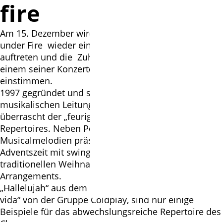
fire
Am 15. Dezember wird der Langenhagener Choir
under Fire wieder einmal in der St.- Martini-Kirche
auftreten und die Zuhörer aus der Wedemark mit
einem seiner Konzerte im Advent auf Weihnachten
einstimmen.
1997 gegründet und seit 2003 unter der
musikalischen Leitung von Andreas Mattersteig
überrascht der „feurige“ Chor mit der Vielfalt seines
Repertoires. Neben Pop, Jazz, Swing, Gospel und
Musicalmelodien präsentiert sich der Chor in der
Adventszeit mit swingenden, aber auch mit
traditionellen Weihnachtsliedern in besonderen
Arrangements.
„Hallelujah“ aus dem Musical „Shrek“ oder „Viva la
vida“ von der Gruppe Coldplay, sind nur einige
Beispiele für das abwechslungsreiche Repertoire des