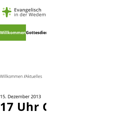
Navigation
Suchen
Willkommen
Gottesdienste
Veranstaltungen
Gruppen
Mu
überspringen
Willkommen
Aktuelles
15. Dezember 2013
17 Uhr Choir under