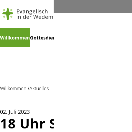
Navigation
Suchen
Willkommen
Gottesdienste
Veranstaltungen
Gruppen
Mu
überspringen
Willkommen
Aktuelles
02. Juli 2023
18 Uhr Sommer