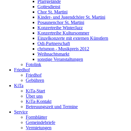
Pfarrgelände
Gottesdienst
Chor St. Martini
Kinder- und Jugendchöre St. Martini
Posaunenchor St. Martini
Konzertreihe WinterJazz
Konzertreihe Kultursommer
Einzelkonzerte mit externen Künstlern
Odi-Partnerschaft
chrismon - Musikpreis 2012
Weihnachtsmarkt
sonstige Veranstaltungen
Fotolink
Friedhof
Friedhof
Gebühren
KiTa
KiTa-Start
Über uns
KiTa-Kontakt
Betreuungszeit und Termine
Service
Formblätter
Gemeindebriefe
Vermietungen