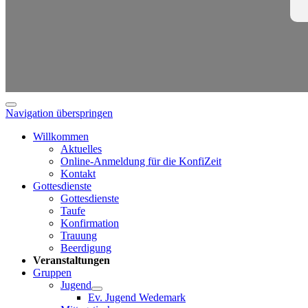
Navigation überspringen
Willkommen
Aktuelles
Online-Anmeldung für die KonfiZeit
Kontakt
Gottesdienste
Gottesdienste
Taufe
Konfirmation
Trauung
Beerdigung
Veranstaltungen
Gruppen
Jugend
Ev. Jugend Wedemark