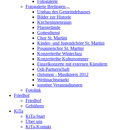
Fotogalerie
Fotogalerie Brelingen
Umbau des Gemeindehauses
Bilder zur Historie
Kircheninnenraum
Pfarrgelände
Gottesdienst
Chor St. Martini
Kinder- und Jugendchöre St. Martini
Posaunenchor St. Martini
Konzertreihe WinterJazz
Konzertreihe Kultursommer
Einzelkonzerte mit externen Künstlern
Odi-Partnerschaft
chrismon - Musikpreis 2012
Weihnachtsmarkt
sonstige Veranstaltungen
Fotolink
Friedhof
Friedhof
Gebühren
KiTa
KiTa-Start
Über uns
KiTa-Kontakt