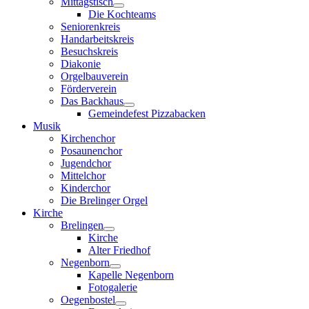
Mittagstisch
Die Kochteams
Seniorenkreis
Handarbeitskreis
Besuchskreis
Diakonie
Orgelbauverein
Förderverein
Das Backhaus
Gemeindefest Pizzabacken
Musik
Kirchenchor
Posaunenchor
Jugendchor
Mittelchor
Kinderchor
Die Brelinger Orgel
Kirche
Brelingen
Kirche
Alter Friedhof
Negenborn
Kapelle Negenborn
Fotogalerie
Oegenbostel