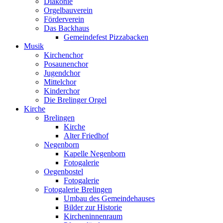
Diakonie
Orgelbauverein
Förderverein
Das Backhaus
Gemeindefest Pizzabacken
Musik
Kirchenchor
Posaunenchor
Jugendchor
Mittelchor
Kinderchor
Die Brelinger Orgel
Kirche
Brelingen
Kirche
Alter Friedhof
Negenborn
Kapelle Negenborn
Fotogalerie
Oegenbostel
Fotogalerie
Fotogalerie Brelingen
Umbau des Gemeindehauses
Bilder zur Historie
Kircheninnenraum