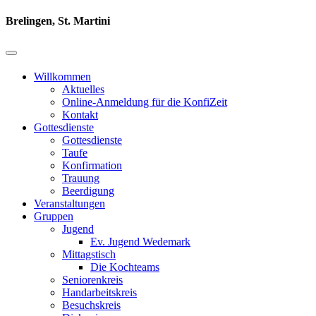
Brelingen, St. Martini
Willkommen
Aktuelles
Online-Anmeldung für die KonfiZeit
Kontakt
Gottesdienste
Gottesdienste
Taufe
Konfirmation
Trauung
Beerdigung
Veranstaltungen
Gruppen
Jugend
Ev. Jugend Wedemark
Mittagstisch
Die Kochteams
Seniorenkreis
Handarbeitskreis
Besuchskreis