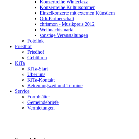
Konzertreihe WinterJazz
Konzertreihe Kultursommer
Einzelkonzerte mit externen Künstlern
Odi-Partnerschaft
chrismon - Musikpreis 2012
Weihnachtsmarkt
sonstige Veranstaltungen
Fotolink
Friedhof
Friedhof
Gebühren
KiTa
KiTa-Start
Über uns
KiTa-Kontakt
Betreuungszeit und Termine
Service
Formblätter
Gemeindebriefe
Vermietungen