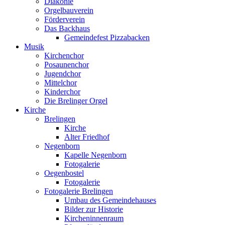
Diakonie
Orgelbauverein
Förderverein
Das Backhaus
Gemeindefest Pizzabacken
Musik
Kirchenchor
Posaunenchor
Jugendchor
Mittelchor
Kinderchor
Die Brelinger Orgel
Kirche
Brelingen
Kirche
Alter Friedhof
Negenborn
Kapelle Negenborn
Fotogalerie
Oegenbostel
Fotogalerie
Fotogalerie Brelingen
Umbau des Gemeindehauses
Bilder zur Historie
Kircheninnenraum