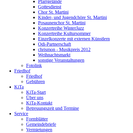
Pfarrgelände
Gottesdienst
Chor St. Martini
Kinder- und Jugendchöre St. Martini
Posaunenchor St. Martini
Konzertreihe WinterJazz
Konzertreihe Kultursommer
Einzelkonzerte mit externen Künstlern
Odi-Partnerschaft
chrismon - Musikpreis 2012
Weihnachtsmarkt
sonstige Veranstaltungen
Fotolink
Friedhof
Friedhof
Gebühren
KiTa
KiTa-Start
Über uns
KiTa-Kontakt
Betreuungszeit und Termine
Service
Formblätter
Gemeindebriefe
Vermietungen