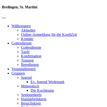
Brelingen, St. Martini
Willkommen
Aktuelles
Online-Anmeldung für die KonfiZeit
Kontakt
Gottesdienste
Gottesdienste
Taufe
Konfirmation
Trauung
Beerdigung
Veranstaltungen
Gruppen
Jugend
Ev. Jugend Wedemark
Mittagstisch
Die Kochteams
Seniorenkreis
Handarbeitskreis
Besuchskreis