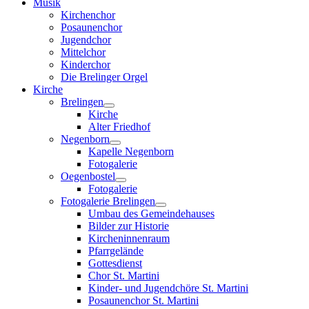
Musik
Kirchenchor
Posaunenchor
Jugendchor
Mittelchor
Kinderchor
Die Brelinger Orgel
Kirche
Brelingen
Kirche
Alter Friedhof
Negenborn
Kapelle Negenborn
Fotogalerie
Oegenbostel
Fotogalerie
Fotogalerie Brelingen
Umbau des Gemeindehauses
Bilder zur Historie
Kircheninnenraum
Pfarrgelände
Gottesdienst
Chor St. Martini
Kinder- und Jugendchöre St. Martini
Posaunenchor St. Martini