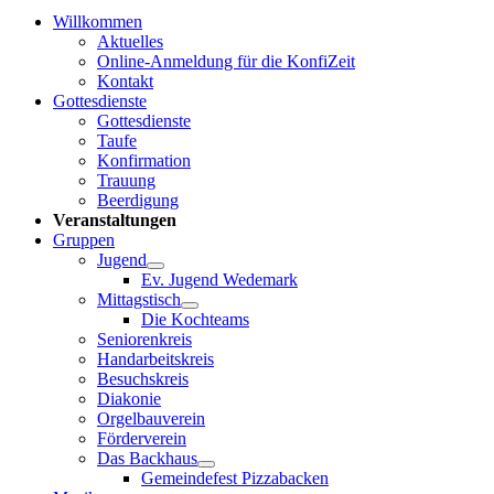
Willkommen
Aktuelles
Online-Anmeldung für die KonfiZeit
Kontakt
Gottesdienste
Gottesdienste
Taufe
Konfirmation
Trauung
Beerdigung
Veranstaltungen
Gruppen
Jugend
Ev. Jugend Wedemark
Mittagstisch
Die Kochteams
Seniorenkreis
Handarbeitskreis
Besuchskreis
Diakonie
Orgelbauverein
Förderverein
Das Backhaus
Gemeindefest Pizzabacken