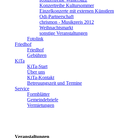
Konzertreihe Kultursommer
Einzelkonzerte mit externen Künstlern
Odi-Partnerschaft
chrismon - Musikpreis 2012
Weihnachtsmarkt
sonstige Veranstaltungen
Fotolink
Friedhof
Friedhof
Gebühren
KiTa
KiTa-Start
Über uns
KiTa-Kontakt
Betreuungszeit und Termine
Service
Formblätter
Gemeindebriefe
Vermietungen
Veranstaltungen