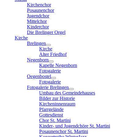
Kirchenchor
Posaunenchor
Jugendchor
Mittelchor
Kinderchor
Die Brelinger Orgel
Kirche
Brelingen
Kirche
Alter Friedhof
Negenborn
Kapelle Negenborn
Fotogalerie
Oegenbostel
Fotogalerie
Fotogalerie Brelingen
Umbau des Gemeindehauses
Bilder zur Historie
Kircheninnenraum
Pfarrgelände
Gottesdienst
Chor St. Martini
Kinder- und Jugendchöre St. Martini
Posaunenchor St. Martini
Konzertreihe WinterJazz