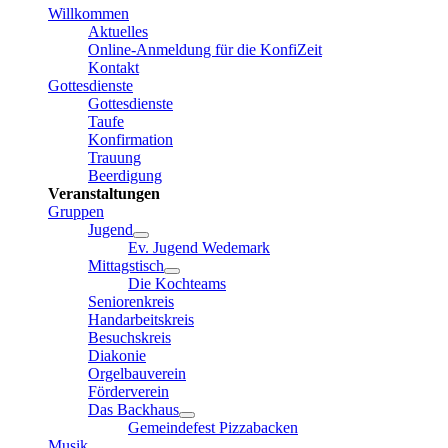
Willkommen
Aktuelles
Online-Anmeldung für die KonfiZeit
Kontakt
Gottesdienste
Gottesdienste
Taufe
Konfirmation
Trauung
Beerdigung
Veranstaltungen
Gruppen
Jugend
Ev. Jugend Wedemark
Mittagstisch
Die Kochteams
Seniorenkreis
Handarbeitskreis
Besuchskreis
Diakonie
Orgelbauverein
Förderverein
Das Backhaus
Gemeindefest Pizzabacken
Musik