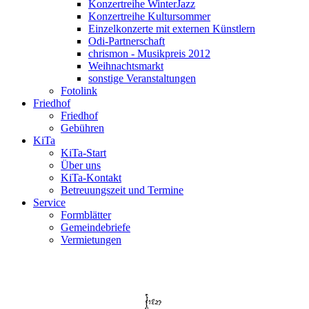
Konzertreihe WinterJazz
Konzertreihe Kultursommer
Einzelkonzerte mit externen Künstlern
Odi-Partnerschaft
chrismon - Musikpreis 2012
Weihnachtsmarkt
sonstige Veranstaltungen
Fotolink
Friedhof
Friedhof
Gebühren
KiTa
KiTa-Start
Über uns
KiTa-Kontakt
Betreuungszeit und Termine
Service
Formblätter
Gemeindebriefe
Vermietungen