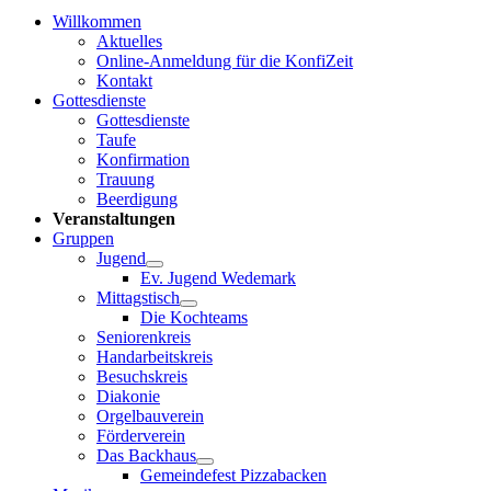
Willkommen
Aktuelles
Online-Anmeldung für die KonfiZeit
Kontakt
Gottesdienste
Gottesdienste
Taufe
Konfirmation
Trauung
Beerdigung
Veranstaltungen
Gruppen
Jugend
Ev. Jugend Wedemark
Mittagstisch
Die Kochteams
Seniorenkreis
Handarbeitskreis
Besuchskreis
Diakonie
Orgelbauverein
Förderverein
Das Backhaus
Gemeindefest Pizzabacken