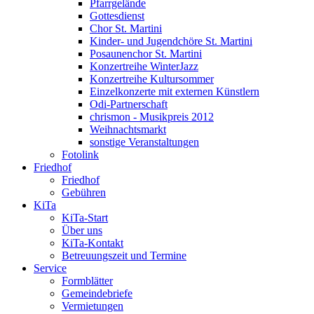
Pfarrgelände
Gottesdienst
Chor St. Martini
Kinder- und Jugendchöre St. Martini
Posaunenchor St. Martini
Konzertreihe WinterJazz
Konzertreihe Kultursommer
Einzelkonzerte mit externen Künstlern
Odi-Partnerschaft
chrismon - Musikpreis 2012
Weihnachtsmarkt
sonstige Veranstaltungen
Fotolink
Friedhof
Friedhof
Gebühren
KiTa
KiTa-Start
Über uns
KiTa-Kontakt
Betreuungszeit und Termine
Service
Formblätter
Gemeindebriefe
Vermietungen