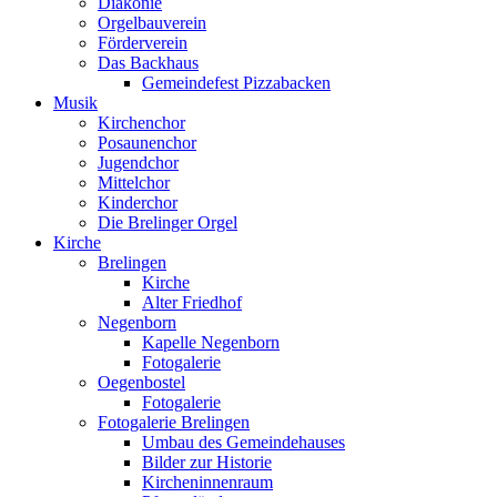
Diakonie
Orgelbauverein
Förderverein
Das Backhaus
Gemeindefest Pizzabacken
Musik
Kirchenchor
Posaunenchor
Jugendchor
Mittelchor
Kinderchor
Die Brelinger Orgel
Kirche
Brelingen
Kirche
Alter Friedhof
Negenborn
Kapelle Negenborn
Fotogalerie
Oegenbostel
Fotogalerie
Fotogalerie Brelingen
Umbau des Gemeindehauses
Bilder zur Historie
Kircheninnenraum