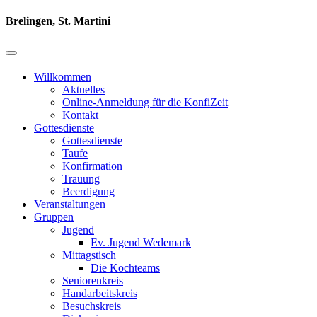
Brelingen, St. Martini
Willkommen
Aktuelles
Online-Anmeldung für die KonfiZeit
Kontakt
Gottesdienste
Gottesdienste
Taufe
Konfirmation
Trauung
Beerdigung
Veranstaltungen
Gruppen
Jugend
Ev. Jugend Wedemark
Mittagstisch
Die Kochteams
Seniorenkreis
Handarbeitskreis
Besuchskreis