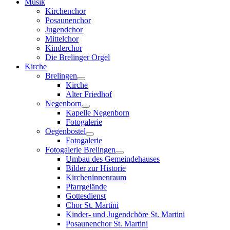
Musik
Kirchenchor
Posaunenchor
Jugendchor
Mittelchor
Kinderchor
Die Brelinger Orgel
Kirche
Brelingen
Kirche
Alter Friedhof
Negenborn
Kapelle Negenborn
Fotogalerie
Oegenbostel
Fotogalerie
Fotogalerie Brelingen
Umbau des Gemeindehauses
Bilder zur Historie
Kircheninnenraum
Pfarrgelände
Gottesdienst
Chor St. Martini
Kinder- und Jugendchöre St. Martini
Posaunenchor St. Martini