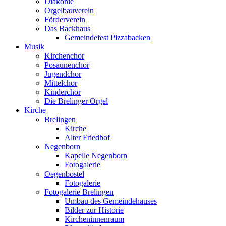
Diakonie
Orgelbauverein
Förderverein
Das Backhaus
Gemeindefest Pizzabacken
Musik
Kirchenchor
Posaunenchor
Jugendchor
Mittelchor
Kinderchor
Die Brelinger Orgel
Kirche
Brelingen
Kirche
Alter Friedhof
Negenborn
Kapelle Negenborn
Fotogalerie
Oegenbostel
Fotogalerie
Fotogalerie Brelingen
Umbau des Gemeindehauses
Bilder zur Historie
Kircheninnenraum