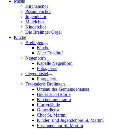
Musik
Kirchenchor
Posaunenchor
Jugendchor
Mittelchor
Kinderchor
Die Brelinger Orgel
Kirche
Brelingen
Kirche
Alter Friedhof
Negenborn
Kapelle Negenborn
Fotogalerie
Oegenbostel
Fotogalerie
Fotogalerie Brelingen
Umbau des Gemeindehauses
Bilder zur Historie
Kircheninnenraum
Pfarrgelände
Gottesdienst
Chor St. Martini
Kinder- und Jugendchöre St. Martini
Posaunenchor St. Martini