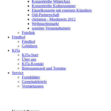
Konzertreihe WinterJazz
Konzertreihe Kultursommer
Einzelkonzerte mit externen Künstlern
Odi-Partnerschaft
chrismon - Musikpreis 2012
Weihnachtsmarkt
sonstige Veranstaltungen
Fotolink
Friedhof
Friedhof
Gebühren
KiTa
KiTa-Start
Über uns
KiTa-Kontakt
Betreuungszeit und Termine
Service
Formblätter
Gemeindebriefe
Vermietungen