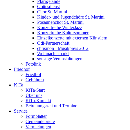
Pfarrgelände
Gottesdienst
Chor St. Martini
Kinder- und Jugendchöre St. Martini
Posaunenchor St. Martini
Konzertreihe WinterJazz
Konzertreihe Kultursommer
Einzelkonzerte mit externen Künstlern
Odi-Partnerschaft
chrismon - Musikpreis 2012
Weihnachtsmarkt
sonstige Veranstaltungen
Fotolink
Friedhof
Friedhof
Gebühren
KiTa
KiTa-Start
Über uns
KiTa-Kontakt
Betreuungszeit und Termine
Service
Formblätter
Gemeindebriefe
Vermietungen