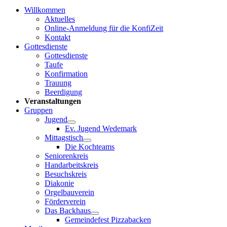
Willkommen
Aktuelles
Online-Anmeldung für die KonfiZeit
Kontakt
Gottesdienste
Gottesdienste
Taufe
Konfirmation
Trauung
Beerdigung
Veranstaltungen
Gruppen
Jugend
Ev. Jugend Wedemark
Mittagstisch
Die Kochteams
Seniorenkreis
Handarbeitskreis
Besuchskreis
Diakonie
Orgelbauverein
Förderverein
Das Backhaus
Gemeindefest Pizzabacken