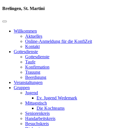
Brelingen, St. Martini
Willkommen
Aktuelles
Online-Anmeldung für die KonfiZeit
Kontakt
Gottesdienste
Gottesdienste
Taufe
Konfirmation
Trauung
Beerdigung
Veranstaltungen
Gruppen
Jugend
Ev. Jugend Wedemark
Mittagstisch
Die Kochteams
Seniorenkreis
Handarbeitskreis
Besuchskreis