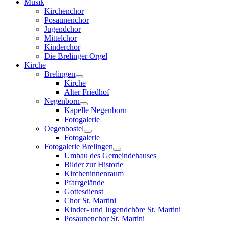
Musik
Kirchenchor
Posaunenchor
Jugendchor
Mittelchor
Kinderchor
Die Brelinger Orgel
Kirche
Brelingen
Kirche
Alter Friedhof
Negenborn
Kapelle Negenborn
Fotogalerie
Oegenbostel
Fotogalerie
Fotogalerie Brelingen
Umbau des Gemeindehauses
Bilder zur Historie
Kircheninnenraum
Pfarrgelände
Gottesdienst
Chor St. Martini
Kinder- und Jugendchöre St. Martini
Posaunenchor St. Martini