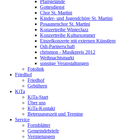
Pfarrgelände
Gottesdienst
Chor St. Martini
Kinder- und Jugendchöre St. Martini
Posaunenchor St. Martini
Konzertreihe WinterJazz
Konzertreihe Kultursommer
Einzelkonzerte mit externen Künstlern
Odi-Partnerschaft
chrismon - Musikpreis 2012
Weihnachtsmarkt
sonstige Veranstaltungen
Fotolink
Friedhof
Friedhof
Gebühren
KiTa
KiTa-Start
Über uns
KiTa-Kontakt
Betreuungszeit und Termine
Service
Formblätter
Gemeindebriefe
Vermietungen