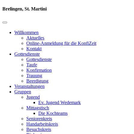
Brelingen, St. Martini
Willkommen
Aktuelles
Online-Anmeldung für die KonfiZeit
Kontakt
Gottesdienste
Gottesdienste
Taufe
Konfirmation
Trauung
Beerdigung
Veranstaltungen
Gruppen
Jugend
Ev. Jugend Wedemark
Mittagstisch
Die Kochteams
Seniorenkreis
Handarbeitskreis
Besuchskreis