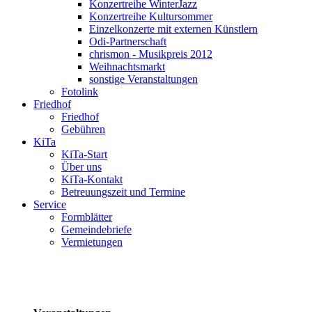
Konzertreihe WinterJazz
Konzertreihe Kultursommer
Einzelkonzerte mit externen Künstlern
Odi-Partnerschaft
chrismon - Musikpreis 2012
Weihnachtsmarkt
sonstige Veranstaltungen
Fotolink
Friedhof
Friedhof
Gebühren
KiTa
KiTa-Start
Über uns
KiTa-Kontakt
Betreuungszeit und Termine
Service
Formblätter
Gemeindebriefe
Vermietungen