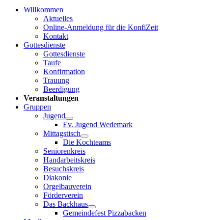
Willkommen
Aktuelles
Online-Anmeldung für die KonfiZeit
Kontakt
Gottesdienste
Gottesdienste
Taufe
Konfirmation
Trauung
Beerdigung
Veranstaltungen
Gruppen
Jugend
Ev. Jugend Wedemark
Mittagstisch
Die Kochteams
Seniorenkreis
Handarbeitskreis
Besuchskreis
Diakonie
Orgelbauverein
Förderverein
Das Backhaus
Gemeindefest Pizzabacken