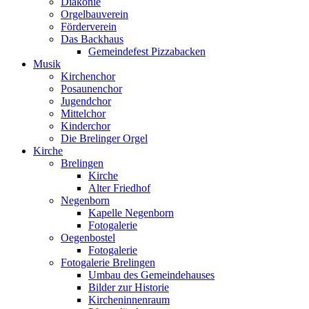
Diakonie
Orgelbauverein
Förderverein
Das Backhaus
Gemeindefest Pizzabacken
Musik
Kirchenchor
Posaunenchor
Jugendchor
Mittelchor
Kinderchor
Die Brelinger Orgel
Kirche
Brelingen
Kirche
Alter Friedhof
Negenborn
Kapelle Negenborn
Fotogalerie
Oegenbostel
Fotogalerie
Fotogalerie Brelingen
Umbau des Gemeindehauses
Bilder zur Historie
Kircheninnenraum