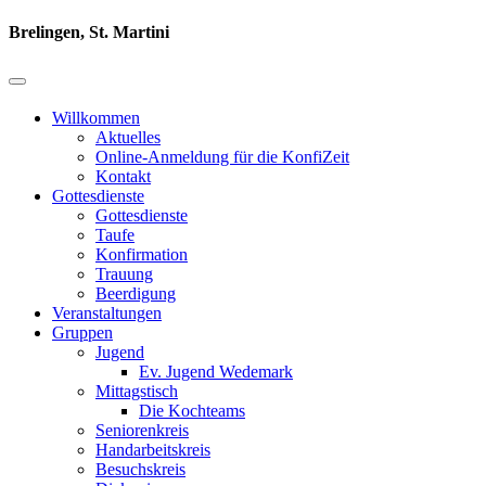
Brelingen, St. Martini
Willkommen
Aktuelles
Online-Anmeldung für die KonfiZeit
Kontakt
Gottesdienste
Gottesdienste
Taufe
Konfirmation
Trauung
Beerdigung
Veranstaltungen
Gruppen
Jugend
Ev. Jugend Wedemark
Mittagstisch
Die Kochteams
Seniorenkreis
Handarbeitskreis
Besuchskreis