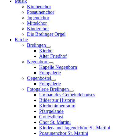
Musik
Kirchenchor
Posaunenchor
Jugendchor
Mittelchor
Kinderchor
Die Brelinger Orgel
Kirche
Brelingen
Kirche
Alter Friedhof
Negenborn
Kapelle Negenborn
Fotogalerie
Oegenbostel
Fotogalerie
Fotogalerie Brelingen
Umbau des Gemeindehauses
Bilder zur Historie
Kircheninnenraum
Pfarrgelände
Gottesdienst
Chor St. Martini
Kinder- und Jugendchöre St. Martini
Posaunenchor St. Martini