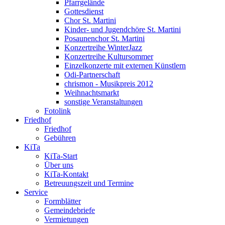
Pfarrgelände
Gottesdienst
Chor St. Martini
Kinder- und Jugendchöre St. Martini
Posaunenchor St. Martini
Konzertreihe WinterJazz
Konzertreihe Kultursommer
Einzelkonzerte mit externen Künstlern
Odi-Partnerschaft
chrismon - Musikpreis 2012
Weihnachtsmarkt
sonstige Veranstaltungen
Fotolink
Friedhof
Friedhof
Gebühren
KiTa
KiTa-Start
Über uns
KiTa-Kontakt
Betreuungszeit und Termine
Service
Formblätter
Gemeindebriefe
Vermietungen