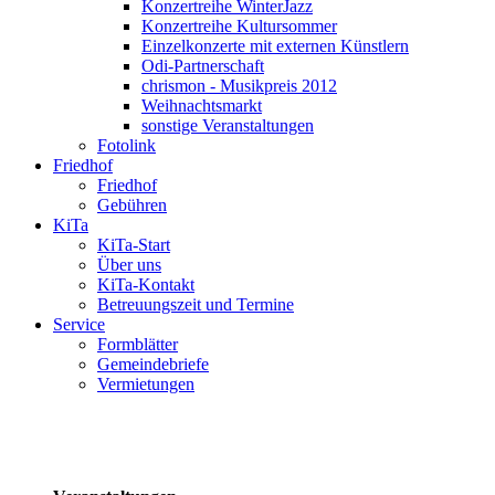
Konzertreihe WinterJazz
Konzertreihe Kultursommer
Einzelkonzerte mit externen Künstlern
Odi-Partnerschaft
chrismon - Musikpreis 2012
Weihnachtsmarkt
sonstige Veranstaltungen
Fotolink
Friedhof
Friedhof
Gebühren
KiTa
KiTa-Start
Über uns
KiTa-Kontakt
Betreuungszeit und Termine
Service
Formblätter
Gemeindebriefe
Vermietungen