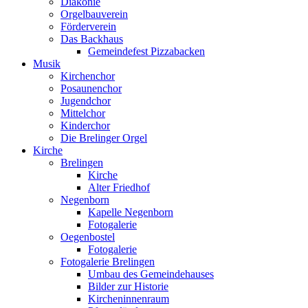
Diakonie
Orgelbauverein
Förderverein
Das Backhaus
Gemeindefest Pizzabacken
Musik
Kirchenchor
Posaunenchor
Jugendchor
Mittelchor
Kinderchor
Die Brelinger Orgel
Kirche
Brelingen
Kirche
Alter Friedhof
Negenborn
Kapelle Negenborn
Fotogalerie
Oegenbostel
Fotogalerie
Fotogalerie Brelingen
Umbau des Gemeindehauses
Bilder zur Historie
Kircheninnenraum