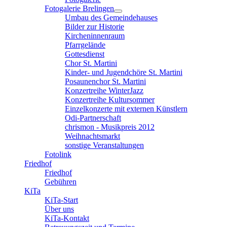
Fotogalerie Brelingen
Umbau des Gemeindehauses
Bilder zur Historie
Kircheninnenraum
Pfarrgelände
Gottesdienst
Chor St. Martini
Kinder- und Jugendchöre St. Martini
Posaunenchor St. Martini
Konzertreihe WinterJazz
Konzertreihe Kultursommer
Einzelkonzerte mit externen Künstlern
Odi-Partnerschaft
chrismon - Musikpreis 2012
Weihnachtsmarkt
sonstige Veranstaltungen
Fotolink
Friedhof
Friedhof
Gebühren
KiTa
KiTa-Start
Über uns
KiTa-Kontakt