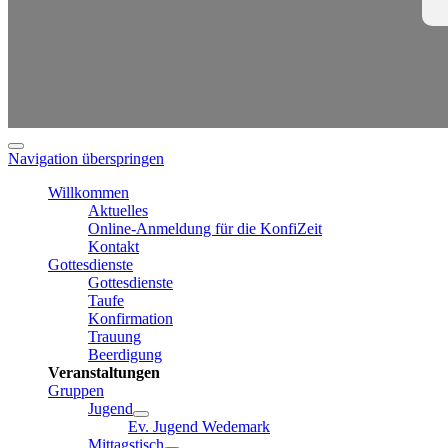
Navigation überspringen
Willkommen
Aktuelles
Online-Anmeldung für die KonfiZeit
Kontakt
Gottesdienste
Gottesdienste
Taufe
Konfirmation
Trauung
Beerdigung
Veranstaltungen
Gruppen
Jugend
Ev. Jugend Wedemark
Mittagstisch