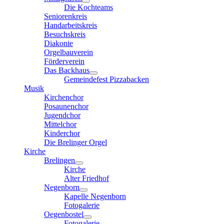
Die Kochteams
Seniorenkreis
Handarbeitskreis
Besuchskreis
Diakonie
Orgelbauverein
Förderverein
Das Backhaus
Gemeindefest Pizzabacken
Musik
Kirchenchor
Posaunenchor
Jugendchor
Mittelchor
Kinderchor
Die Brelinger Orgel
Kirche
Brelingen
Kirche
Alter Friedhof
Negenborn
Kapelle Negenborn
Fotogalerie
Oegenbostel
Fotogalerie