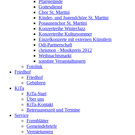
Pfarrgelände
Gottesdienst
Chor St. Martini
Kinder- und Jugendchöre St. Martini
Posaunenchor St. Martini
Konzertreihe WinterJazz
Konzertreihe Kultursommer
Einzelkonzerte mit externen Künstlern
Odi-Partnerschaft
chrismon - Musikpreis 2012
Weihnachtsmarkt
sonstige Veranstaltungen
Fotolink
Friedhof
Friedhof
Gebühren
KiTa
KiTa-Start
Über uns
KiTa-Kontakt
Betreuungszeit und Termine
Service
Formblätter
Gemeindebriefe
Vermietungen