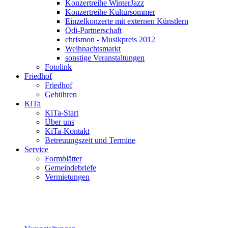
Konzertreihe WinterJazz
Konzertreihe Kultursommer
Einzelkonzerte mit externen Künstlern
Odi-Partnerschaft
chrismon - Musikpreis 2012
Weihnachtsmarkt
sonstige Veranstaltungen
Fotolink
Friedhof
Friedhof
Gebühren
KiTa
KiTa-Start
Über uns
KiTa-Kontakt
Betreuungszeit und Termine
Service
Formblätter
Gemeindebriefe
Vermietungen