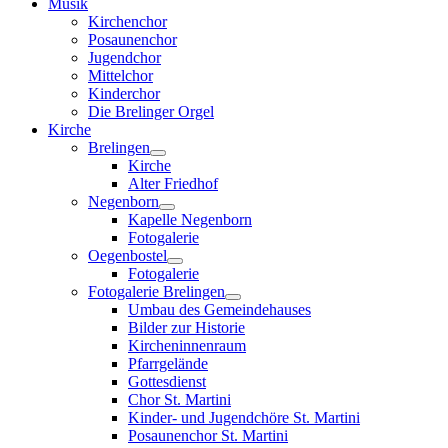
Musik
Kirchenchor
Posaunenchor
Jugendchor
Mittelchor
Kinderchor
Die Brelinger Orgel
Kirche
Brelingen
Kirche
Alter Friedhof
Negenborn
Kapelle Negenborn
Fotogalerie
Oegenbostel
Fotogalerie
Fotogalerie Brelingen
Umbau des Gemeindehauses
Bilder zur Historie
Kircheninnenraum
Pfarrgelände
Gottesdienst
Chor St. Martini
Kinder- und Jugendchöre St. Martini
Posaunenchor St. Martini