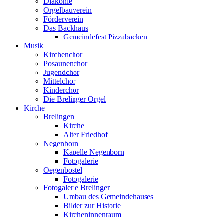
Diakonie
Orgelbauverein
Förderverein
Das Backhaus
Gemeindefest Pizzabacken
Musik
Kirchenchor
Posaunenchor
Jugendchor
Mittelchor
Kinderchor
Die Brelinger Orgel
Kirche
Brelingen
Kirche
Alter Friedhof
Negenborn
Kapelle Negenborn
Fotogalerie
Oegenbostel
Fotogalerie
Fotogalerie Brelingen
Umbau des Gemeindehauses
Bilder zur Historie
Kircheninnenraum