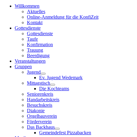
Willkommen
Aktuelles
Online-Anmeldung für die KonfiZeit
Kontakt
Gottesdienste
Gottesdienste
Taufe
Konfirmation
Trauung
Beerdigung
Veranstaltungen
Gruppen
Jugend
Ev. Jugend Wedemark
Mittagstisch
Die Kochteams
Seniorenkreis
Handarbeitskreis
Besuchskreis
Diakonie
Orgelbauverein
Förderverein
Das Backhaus
Gemeindefest Pizzabacken