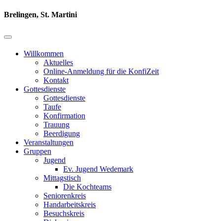
Brelingen, St. Martini
Willkommen
Aktuelles
Online-Anmeldung für die KonfiZeit
Kontakt
Gottesdienste
Gottesdienste
Taufe
Konfirmation
Trauung
Beerdigung
Veranstaltungen
Gruppen
Jugend
Ev. Jugend Wedemark
Mittagstisch
Die Kochteams
Seniorenkreis
Handarbeitskreis
Besuchskreis