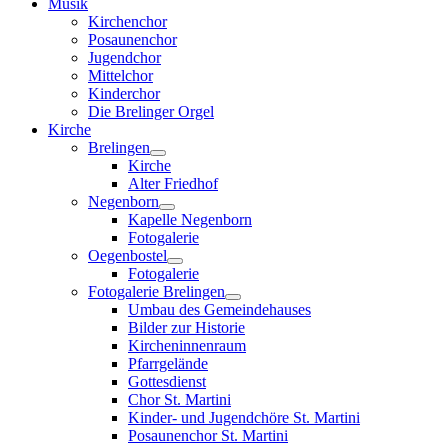
Musik
Kirchenchor
Posaunenchor
Jugendchor
Mittelchor
Kinderchor
Die Brelinger Orgel
Kirche
Brelingen
Kirche
Alter Friedhof
Negenborn
Kapelle Negenborn
Fotogalerie
Oegenbostel
Fotogalerie
Fotogalerie Brelingen
Umbau des Gemeindehauses
Bilder zur Historie
Kircheninnenraum
Pfarrgelände
Gottesdienst
Chor St. Martini
Kinder- und Jugendchöre St. Martini
Posaunenchor St. Martini