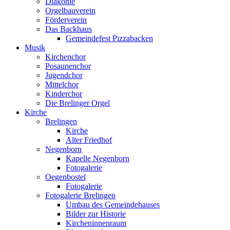
Diakonie
Orgelbauverein
Förderverein
Das Backhaus
Gemeindefest Pizzabacken
Musik
Kirchenchor
Posaunenchor
Jugendchor
Mittelchor
Kinderchor
Die Brelinger Orgel
Kirche
Brelingen
Kirche
Alter Friedhof
Negenborn
Kapelle Negenborn
Fotogalerie
Oegenbostel
Fotogalerie
Fotogalerie Brelingen
Umbau des Gemeindehauses
Bilder zur Historie
Kircheninnenraum