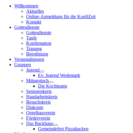
Willkommen
Aktuelles
Online-Anmeldung für die KonfiZeit
Kontakt
Gottesdienste
Gottesdienste
Taufe
Konfirmation
Trauung
Beerdigung
Veranstaltungen
Gruppen
Jugend
Ev. Jugend Wedemark
Mittagstisch
Die Kochteams
Seniorenkreis
Handarbeitskreis
Besuchskreis
Diakonie
Orgelbauverein
Förderverein
Das Backhaus
Gemeindefest Pizzabacken