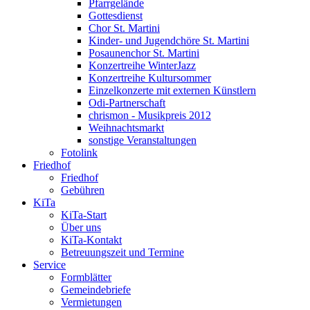
Pfarrgelände
Gottesdienst
Chor St. Martini
Kinder- und Jugendchöre St. Martini
Posaunenchor St. Martini
Konzertreihe WinterJazz
Konzertreihe Kultursommer
Einzelkonzerte mit externen Künstlern
Odi-Partnerschaft
chrismon - Musikpreis 2012
Weihnachtsmarkt
sonstige Veranstaltungen
Fotolink
Friedhof
Friedhof
Gebühren
KiTa
KiTa-Start
Über uns
KiTa-Kontakt
Betreuungszeit und Termine
Service
Formblätter
Gemeindebriefe
Vermietungen