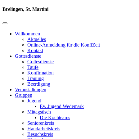
Brelingen, St. Martini
Willkommen
Aktuelles
Online-Anmeldung für die KonfiZeit
Kontakt
Gottesdienste
Gottesdienste
Taufe
Konfirmation
Trauung
Beerdigung
Veranstaltungen
Gruppen
Jugend
Ev. Jugend Wedemark
Mittagstisch
Die Kochteams
Seniorenkreis
Handarbeitskreis
Besuchskreis