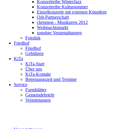
Konzertreihe WinterJazz
Konzertreihe Kultursommer
Einzelkonzerte mit externen Künstlern
Odi-Partnerschaft
chrismon - Musikpreis 2012
Weihnachtsmarkt
sonstige Veranstaltungen
Fotolink
Friedhof
Friedhof
Gebühren
KiTa
KiTa-Start
Über uns
KiTa-Kontakt
Betreuungszeit und Termine
Service
Formblätter
Gemeindebriefe
Vermietungen