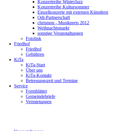
Konzertreihe WinterJazz
Konzertreihe Kultursommer
Einzelkonzerte mit externen Künstlern
Odi-Partnerschaft
chrismon - Musikpreis 2012
Weihnachtsmarkt
sonstige Veranstaltungen
Fotolink
Friedhof
Friedhof
Gebühren
KiTa
KiTa-Start
Über uns
KiTa-Kontakt
Betreuungszeit und Termine
Service
Formblätter
Gemeindebriefe
Vermietungen