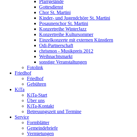
Pfarrgelände
Gottesdienst
Chor St. Martini
Kinder- und Jugendchöre St. Martini
Posaunenchor St. Martini
Konzertreihe WinterJazz
Konzertreihe Kultursommer
Einzelkonzerte mit externen Künstlern
Odi-Partnerschaft
chrismon - Musikpreis 2012
Weihnachtsmarkt
sonstige Veranstaltungen
Fotolink
Friedhof
Friedhof
Gebühren
KiTa
KiTa-Start
Über uns
KiTa-Kontakt
Betreuungszeit und Termine
Service
Formblätter
Gemeindebriefe
Vermietungen