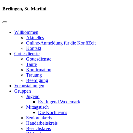
Brelingen, St. Martini
Willkommen
Aktuelles
Online-Anmeldung für die KonfiZeit
Kontakt
Gottesdienste
Gottesdienste
Taufe
Konfirmation
Trauung
Beerdigung
Veranstaltungen
Gruppen
Jugend
Ev. Jugend Wedemark
Mittagstisch
Die Kochteams
Seniorenkreis
Handarbeitskreis
Besuchskreis