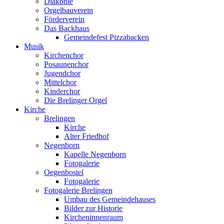
Diakonie
Orgelbauverein
Förderverein
Das Backhaus
Gemeindefest Pizzabacken
Musik
Kirchenchor
Posaunenchor
Jugendchor
Mittelchor
Kinderchor
Die Brelinger Orgel
Kirche
Brelingen
Kirche
Alter Friedhof
Negenborn
Kapelle Negenborn
Fotogalerie
Oegenbostel
Fotogalerie
Fotogalerie Brelingen
Umbau des Gemeindehauses
Bilder zur Historie
Kircheninnenraum