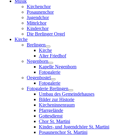
Musik
Kirchenchor
Posaunenchor
Jugendchor
Mittelchor
Kinderchor
Die Brelinger Orgel
Kirche
Brelingen
Kirche
Alter Friedhof
Negenborn
Kapelle Negenborn
Fotogalerie
Oegenbostel
Fotogalerie
Fotogalerie Brelingen
Umbau des Gemeindehauses
Bilder zur Historie
Kircheninnenraum
Pfarrgelände
Gottesdienst
Chor St. Martini
Kinder- und Jugendchöre St. Martini
Posaunenchor St. Martini