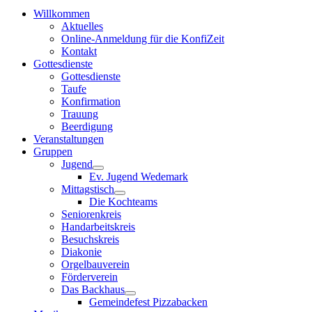
Willkommen
Aktuelles
Online-Anmeldung für die KonfiZeit
Kontakt
Gottesdienste
Gottesdienste
Taufe
Konfirmation
Trauung
Beerdigung
Veranstaltungen
Gruppen
Jugend
Ev. Jugend Wedemark
Mittagstisch
Die Kochteams
Seniorenkreis
Handarbeitskreis
Besuchskreis
Diakonie
Orgelbauverein
Förderverein
Das Backhaus
Gemeindefest Pizzabacken