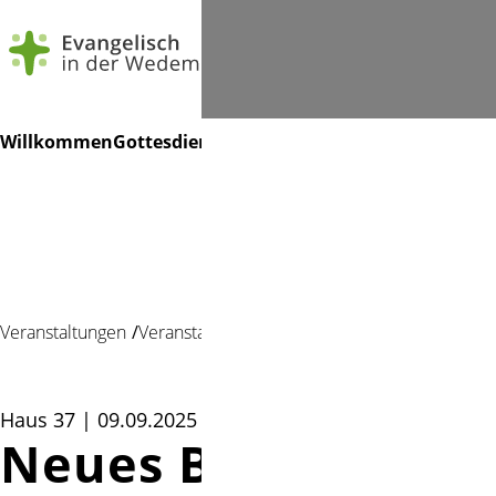
Navigation
Suchen
Willkommen
Gottesdienste
Veranstaltungen
Gruppen
Mu
überspringen
Veranstaltungen
Veranstaltung
Haus 37 | 09.09.2025 17:30
Neues Blech