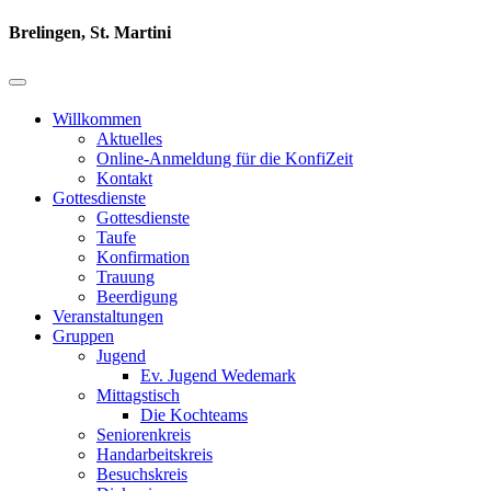
Brelingen, St. Martini
Willkommen
Aktuelles
Online-Anmeldung für die KonfiZeit
Kontakt
Gottesdienste
Gottesdienste
Taufe
Konfirmation
Trauung
Beerdigung
Veranstaltungen
Gruppen
Jugend
Ev. Jugend Wedemark
Mittagstisch
Die Kochteams
Seniorenkreis
Handarbeitskreis
Besuchskreis