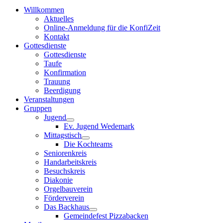
Willkommen
Aktuelles
Online-Anmeldung für die KonfiZeit
Kontakt
Gottesdienste
Gottesdienste
Taufe
Konfirmation
Trauung
Beerdigung
Veranstaltungen
Gruppen
Jugend
Ev. Jugend Wedemark
Mittagstisch
Die Kochteams
Seniorenkreis
Handarbeitskreis
Besuchskreis
Diakonie
Orgelbauverein
Förderverein
Das Backhaus
Gemeindefest Pizzabacken