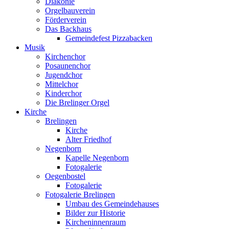
Diakonie
Orgelbauverein
Förderverein
Das Backhaus
Gemeindefest Pizzabacken
Musik
Kirchenchor
Posaunenchor
Jugendchor
Mittelchor
Kinderchor
Die Brelinger Orgel
Kirche
Brelingen
Kirche
Alter Friedhof
Negenborn
Kapelle Negenborn
Fotogalerie
Oegenbostel
Fotogalerie
Fotogalerie Brelingen
Umbau des Gemeindehauses
Bilder zur Historie
Kircheninnenraum