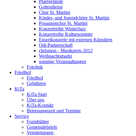
Pfarrgelände
Gottesdienst
Chor St. Martini
Kinder- und Jugendchöre St. Martini
Posaunenchor St. Martini
Konzertreihe WinterJazz
Konzertreihe Kultursommer
Einzelkonzerte mit externen Künstlern
Odi-Partnerschaft
chrismon - Musikpreis 2012
Weihnachtsmarkt
sonstige Veranstaltungen
Fotolink
Friedhof
Friedhof
Gebühren
KiTa
KiTa-Start
Über uns
KiTa-Kontakt
Betreuungszeit und Termine
Service
Formblätter
Gemeindebriefe
Vermietungen