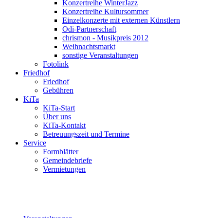
Konzertreihe WinterJazz
Konzertreihe Kultursommer
Einzelkonzerte mit externen Künstlern
Odi-Partnerschaft
chrismon - Musikpreis 2012
Weihnachtsmarkt
sonstige Veranstaltungen
Fotolink
Friedhof
Friedhof
Gebühren
KiTa
KiTa-Start
Über uns
KiTa-Kontakt
Betreuungszeit und Termine
Service
Formblätter
Gemeindebriefe
Vermietungen