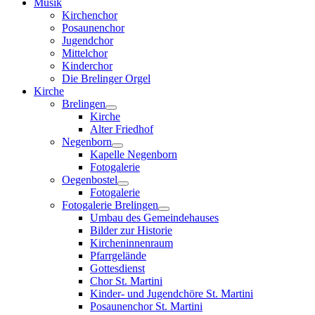
Musik
Kirchenchor
Posaunenchor
Jugendchor
Mittelchor
Kinderchor
Die Brelinger Orgel
Kirche
Brelingen
Kirche
Alter Friedhof
Negenborn
Kapelle Negenborn
Fotogalerie
Oegenbostel
Fotogalerie
Fotogalerie Brelingen
Umbau des Gemeindehauses
Bilder zur Historie
Kircheninnenraum
Pfarrgelände
Gottesdienst
Chor St. Martini
Kinder- und Jugendchöre St. Martini
Posaunenchor St. Martini