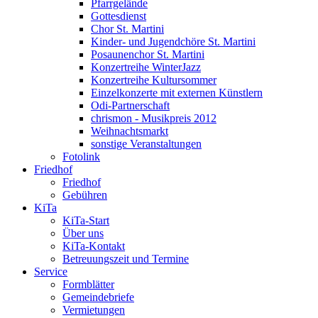
Pfarrgelände
Gottesdienst
Chor St. Martini
Kinder- und Jugendchöre St. Martini
Posaunenchor St. Martini
Konzertreihe WinterJazz
Konzertreihe Kultursommer
Einzelkonzerte mit externen Künstlern
Odi-Partnerschaft
chrismon - Musikpreis 2012
Weihnachtsmarkt
sonstige Veranstaltungen
Fotolink
Friedhof
Friedhof
Gebühren
KiTa
KiTa-Start
Über uns
KiTa-Kontakt
Betreuungszeit und Termine
Service
Formblätter
Gemeindebriefe
Vermietungen