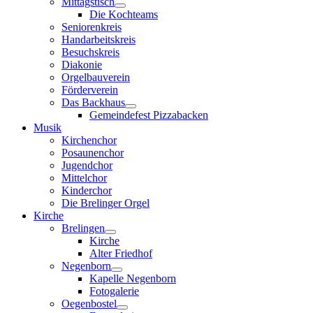
Mittagstisch
Die Kochteams
Seniorenkreis
Handarbeitskreis
Besuchskreis
Diakonie
Orgelbauverein
Förderverein
Das Backhaus
Gemeindefest Pizzabacken
Musik
Kirchenchor
Posaunenchor
Jugendchor
Mittelchor
Kinderchor
Die Brelinger Orgel
Kirche
Brelingen
Kirche
Alter Friedhof
Negenborn
Kapelle Negenborn
Fotogalerie
Oegenbostel