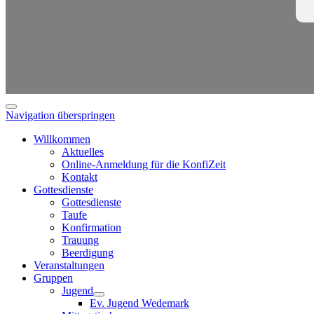
Navigation überspringen
Willkommen
Aktuelles
Online-Anmeldung für die KonfiZeit
Kontakt
Gottesdienste
Gottesdienste
Taufe
Konfirmation
Trauung
Beerdigung
Veranstaltungen
Gruppen
Jugend
Ev. Jugend Wedemark