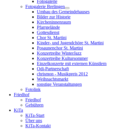
Fotogalerie
Fotogalerie Brelingen
Umbau des Gemeindehauses
Bilder zur Historie
Kircheninnenraum
Pfarrgelände
Gottesdienst
Chor St. Martini
Kinder- und Jugendchöre St. Martini
Posaunenchor St. Martini
Konzertreihe WinterJazz
Konzertreihe Kultursommer
Einzelkonzerte mit externen Künstlern
Odi-Partnerschaft
chrismon - Musikpreis 2012
Weihnachtsmarkt
sonstige Veranstaltungen
Fotolink
Friedhof
Friedhof
Gebühren
KiTa
KiTa-Start
Über uns
KiTa-Kontakt