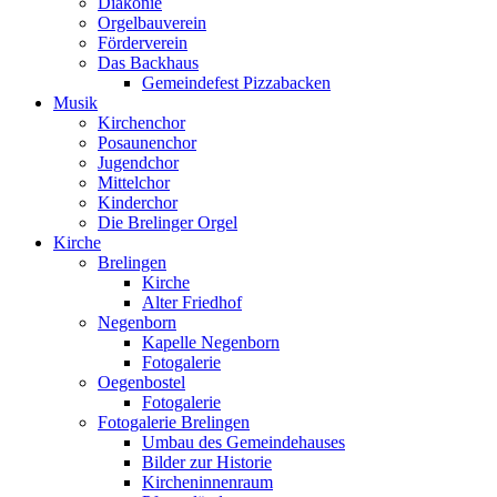
Diakonie
Orgelbauverein
Förderverein
Das Backhaus
Gemeindefest Pizzabacken
Musik
Kirchenchor
Posaunenchor
Jugendchor
Mittelchor
Kinderchor
Die Brelinger Orgel
Kirche
Brelingen
Kirche
Alter Friedhof
Negenborn
Kapelle Negenborn
Fotogalerie
Oegenbostel
Fotogalerie
Fotogalerie Brelingen
Umbau des Gemeindehauses
Bilder zur Historie
Kircheninnenraum