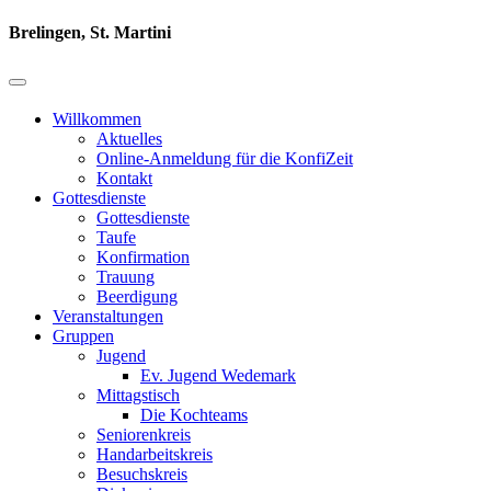
Brelingen, St. Martini
Willkommen
Aktuelles
Online-Anmeldung für die KonfiZeit
Kontakt
Gottesdienste
Gottesdienste
Taufe
Konfirmation
Trauung
Beerdigung
Veranstaltungen
Gruppen
Jugend
Ev. Jugend Wedemark
Mittagstisch
Die Kochteams
Seniorenkreis
Handarbeitskreis
Besuchskreis