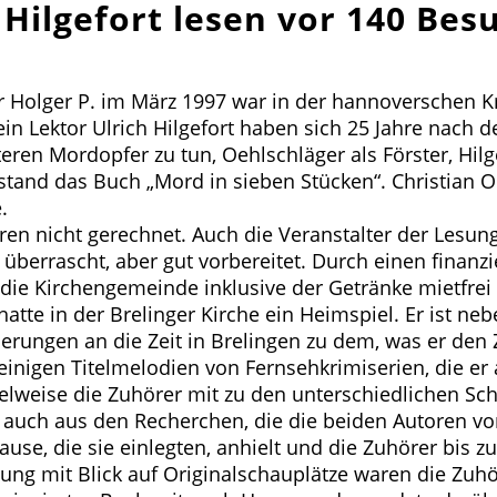
Hilgefort lesen vor 140 Besu
 Holger P. im März 1997 war in der hannoverschen Kr
sein Lektor Ulrich Hilgefort haben sich 25 Jahre nac
ren Mordopfer zu tun, Oehlschläger als Förster, Hilg
and das Buch „Mord in sieben Stücken“. Christian Oe
.
ren nicht gerechnet. Auch die Veranstalter der Lesu
berrascht, aber gut vorbereitet. Durch einen finanzi
ie die Kirchengemeinde inklusive der Getränke mietfrei 
hatte in der Brelinger Kirche ein Heimspiel. Er ist n
rungen an die Zeit in Brelingen zu dem, was er den Zu
inigen Titelmelodien von Fernsehkrimiserien, die er 
lweise die Zuhörer mit zu den unterschiedlichen Sch
r auch aus den Recherchen, die die beiden Autoren vor
e, die sie einlegten, anhielt und die Zuhörer bis zu
tung mit Blick auf Originalschauplätze waren die Z