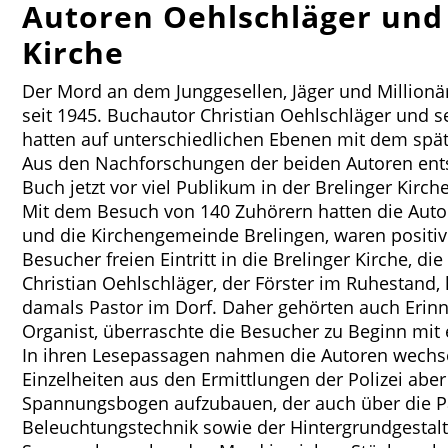
Autoren Oehlschläger und 
Kirche
Der Mord an dem Junggesellen, Jäger und Millionär
seit 1945. Buchautor Christian Oehlschläger und 
hatten auf unterschiedlichen Ebenen mit dem späte
Aus den Nachforschungen der beiden Autoren entst
Buch jetzt vor viel Publikum in der Brelinger Kirche
Mit dem Besuch von 140 Zuhörern hatten die Auto
und die Kirchengemeinde Brelingen, waren positiv ü
Besucher freien Eintritt in die Brelinger Kirche, d
Christian Oehlschläger, der Förster im Ruhestand, 
damals Pastor im Dorf. Daher gehörten auch Erinne
Organist, überraschte die Besucher zu Beginn mit e
In ihren Lesepassagen nahmen die Autoren wechse
Einzelheiten aus den Ermittlungen der Polizei abe
Spannungsbogen aufzubauen, der auch über die Paus
Beleuchtungstechnik sowie der Hintergrundgestal