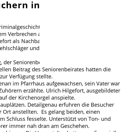
chern in der Brelinger
iminalgeschichte einer der spektakulärsten Fälle
h dem Verbrechen auf Spurensuche begeben. Beide
efort als Nachbar.
hlschläger und Ulrich Hilgefort lasen aus diesem
ng, der Seniorenbeirat der Gemeinde Wedemark
ellen Beitrag des Seniorenbeirates hatten die
zur Verfügung stellte.
ebenan im Pfarrhaus aufgewachsen, sein Vater war
hörern erzählte. Ulrich Hilgefort, ausgebildeter
auf der Kirchenorgel anspielte.
auplätzen. Detailgenau erfuhren die Besucher
 Ort anstellten. Es gelang beiden, einen
m Schluss fesselte. Unterstützt von Ton- und
uhörer immer nah dran am Geschehen.